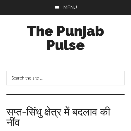
Skip
Skip
Skip
MENU
to
to
to
main
primary
footer
The Punjab
content
sidebar
Pulse
Centre
for
Socio-
Search
Cultural
the
Studies
site
...
सप्त-सिंधु क्षेत्र में बदलाव की
नींव