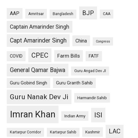
BJP
AAP
Amritsar
Bangladesh
CAA
Captain Amarinder Singh
Capt Amarinder Singh
China
Congress
CPEC
Farm Bills
COVID
FATF
General Qamar Bajwa
Guru Angad Dev JI
Guru Gobind Singh
Guru Granth Sahib
Guru Nanak Dev Ji
Harmandir Sahib
Imran Khan
ISI
Indian Army
LAC
Kashmir
Kartarpur Corridor
Kartarpur Sahib