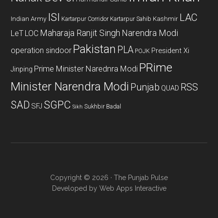
ISI
LAC
Indian Army
Kashmir
Kartarpur Corridor
Kartarpur Sahib
Maharaja Ranjit Singh
Narendra Modi
LeT
LOC
Pakistan
PLA
operation sindoor
President Xi
POJK
PRime
Prime Minister Narednra Modi
Jinping
Minister Narendra Modi
Punjab
RSS
QUAD
SAD
SGPC
SFJ
Sukhbir Badal
Sikh
Copyright © 2026 · The Punjab Pulse
Developed by
Web Apps Interactive