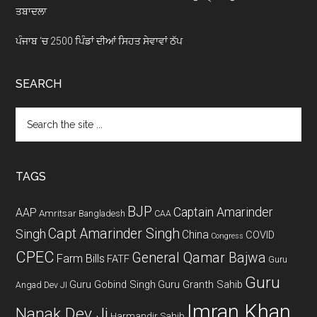
ਤਬਾਦਲਾ
ਪੰਜਾਬ ‘ਚ 2500 ਪਿੰਡਾਂ ਦੀਆਂ ਸਿਹਤ ਸੇਵਾਵਾਂ ਠੱਪ
SEARCH
Search
the
site
...
TAGS
BJP
Captain Amarinder
AAP
Amritsar
Bangladesh
CAA
Capt Amarinder Singh
Singh
China
COVID
Congress
CPEC
General Qamar Bajwa
Farm Bills
FATF
Guru
Guru
Guru Gobind Singh
Guru Granth Sahib
Angad Dev JI
Imran Khan
Nanak Dev Ji
Harmandir Sahib