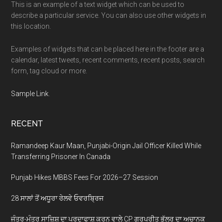
This is an example of a text widget which can be used to
describe a particular service. You can also use other widgets in
this location.
Examples of widgets that can be placed here in the footer are a
calendar, latest tweets, recent comments, recent posts, search
form, tag cloud or more.
Sample Link
.
RECENT
Ramandeep Kaur Maan, Punjabi-Origin Jail Officer Killed While
Transferring Prisoner In Canada
Punjab Hikes MBBS Fees For 2026–27 Session
28 ਸਾਲਾਂ ਤੋਂ ਅਧੂਰਾ ਰੇਲਵੇ ਓਵਰਬ੍ਰਿਜ
ਜੰਤਰ-ਮੰਤਰ ਸਾਜ਼ਿਸ਼ ਦਾ ਪਰਦਾਫਾਸ਼ ਕਰਨ ਵਾਲੇ CP ਗੁਰਪ੍ਰੀਤ ਭੁੱਲਰ ਦਾ ਅਚਾਨਕ