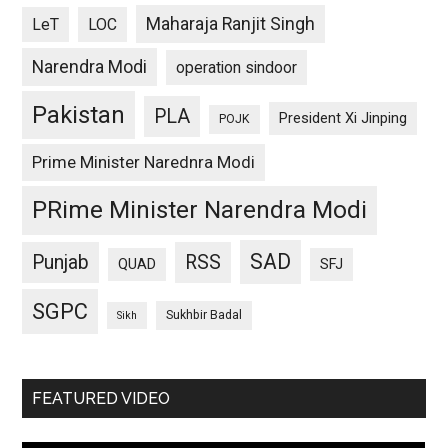
Maharaja Ranjit Singh
LeT
LOC
Narendra Modi
operation sindoor
Pakistan
PLA
President Xi Jinping
POJK
Prime Minister Narednra Modi
PRime Minister Narendra Modi
SAD
Punjab
RSS
QUAD
SFJ
SGPC
Sukhbir Badal
Sikh
FEATURED VIDEO