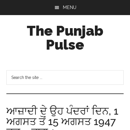
Skip
Skip
Skip
MENU
to
to
to
main
primary
footer
The Punjab
content
sidebar
Pulse
Centre
for
Socio-
Search
Cultural
the
Studies
site
...
ਆਜ਼ਾਦੀ ਦੇ ਉਹ ਪੰਦਰਾਂ ਦਿਨ, 1
ਅਗਸਤ ਤੋਂ 15 ਅਗਸਤ 1947