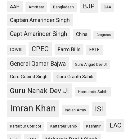
BJP
AAP
Amritsar
Bangladesh
CAA
Captain Amarinder Singh
Capt Amarinder Singh
China
Congress
CPEC
Farm Bills
COVID
FATF
General Qamar Bajwa
Guru Angad Dev JI
Guru Gobind Singh
Guru Granth Sahib
Guru Nanak Dev Ji
Harmandir Sahib
Imran Khan
ISI
Indian Army
LAC
Kashmir
Kartarpur Corridor
Kartarpur Sahib