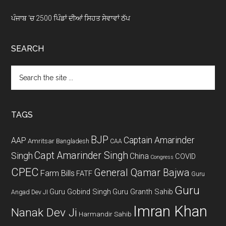
ਪੰਜਾਬ ‘ਚ 2500 ਪਿੰਡਾਂ ਦੀਆਂ ਸਿਹਤ ਸੇਵਾਵਾਂ ਠੱਪ
SEARCH
Search
the
site
...
TAGS
BJP
Captain Amarinder
AAP
Amritsar
Bangladesh
CAA
Capt Amarinder Singh
Singh
China
COVID
Congress
CPEC
General Qamar Bajwa
Farm Bills
FATF
Guru
Guru
Guru Gobind Singh
Guru Granth Sahib
Angad Dev JI
Imran Khan
Nanak Dev Ji
Harmandir Sahib