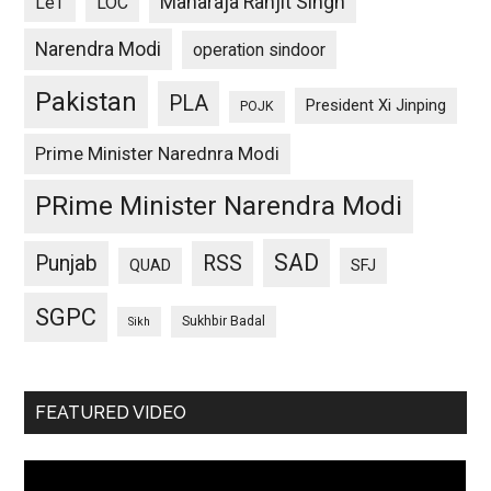
Maharaja Ranjit Singh
LeT
LOC
Narendra Modi
operation sindoor
Pakistan
PLA
President Xi Jinping
POJK
Prime Minister Narednra Modi
PRime Minister Narendra Modi
SAD
Punjab
RSS
QUAD
SFJ
SGPC
Sukhbir Badal
Sikh
FEATURED VIDEO