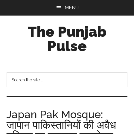
Skip
Skip
Skip
MENU
to
to
to
main
primary
footer
The Punjab
content
sidebar
Pulse
Centre
for
Socio-
Search
Cultural
the
Studies
site
...
Japan Pak Mosque:
जापान पाकिस्‍तानियों की अवैध