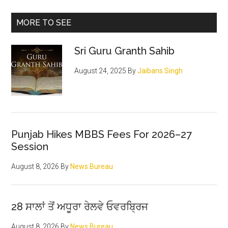
MORE TO SEE
Sri Guru Granth Sahib
August 24, 2025
By
Jaibans Singh
Punjab Hikes MBBS Fees For 2026–27
Session
August 8, 2026
By
News Bureau
28 ਸਾਲਾਂ ਤੋਂ ਅਧੂਰਾ ਰੇਲਵੇ ਓਵਰਬ੍ਰਿਜ
August 8, 2026
By
News Bureau