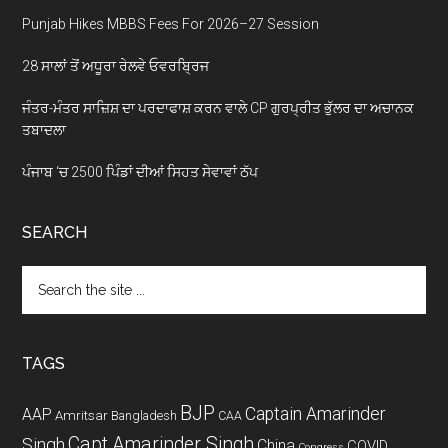
Punjab Hikes MBBS Fees For 2026–27 Session
28 ਸਾਲਾਂ ਤੋਂ ਅਧੂਰਾ ਰੇਲਵੇ ਓਵਰਬ੍ਰਿਜ
ਜੰਤਰ-ਮੰਤਰ ਸਾਜ਼ਿਸ਼ ਦਾ ਪਰਦਾਫਾਸ਼ ਕਰਨ ਵਾਲੇ CP ਗੁਰਪ੍ਰੀਤ ਭੁੱਲਰ ਦਾ ਅਚਾਨਕ
ਤਬਾਦਲਾ
ਪੰਜਾਬ ‘ਚ 2500 ਪਿੰਡਾਂ ਦੀਆਂ ਸਿਹਤ ਸੇਵਾਵਾਂ ਠੱਪ
SEARCH
Search
the
site
...
TAGS
BJP
Captain Amarinder
AAP
Amritsar
Bangladesh
CAA
Capt Amarinder Singh
Singh
China
COVID
Congress