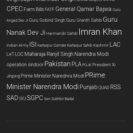
CPEC
General Qamar Bajwa
Farm Bills
FATF
Guru
Guru
Guru Gobind Singh
Guru Granth Sahib
Angad Dev JI
Imran Khan
Nanak Dev Ji
Harmandir Sahib
ISI
LAC
Indian Army
Kashmir
Kartarpur Corridor
Kartarpur Sahib
Maharaja Ranjit Singh
Narendra Modi
LeT
LOC
Pakistan
PLA
operation sindoor
President Xi
POJK
PRime
Prime Minister Narednra Modi
Jinping
Minister Narendra Modi
Punjab
RSS
QUAD
SAD
SGPC
SFJ
Sukhbir Badal
Sikh