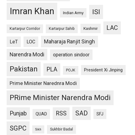
Imran Khan
ISI
Indian Army
LAC
Kashmir
Kartarpur Corridor
Kartarpur Sahib
Maharaja Ranjit Singh
LeT
LOC
Narendra Modi
operation sindoor
Pakistan
PLA
President Xi Jinping
POJK
Prime Minister Narednra Modi
PRime Minister Narendra Modi
SAD
Punjab
RSS
QUAD
SFJ
SGPC
Sukhbir Badal
Sikh