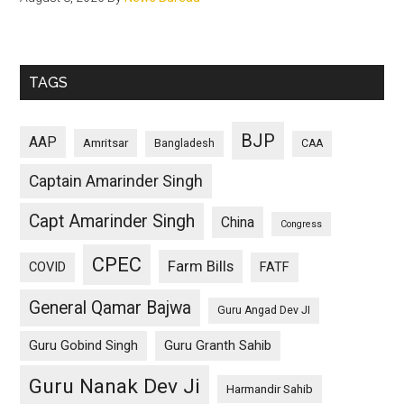
TAGS
BJP
AAP
Amritsar
Bangladesh
CAA
Captain Amarinder Singh
Capt Amarinder Singh
China
Congress
CPEC
Farm Bills
COVID
FATF
General Qamar Bajwa
Guru Angad Dev JI
Guru Gobind Singh
Guru Granth Sahib
Guru Nanak Dev Ji
Harmandir Sahib