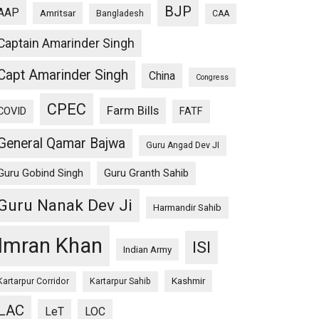
BJP
AAP
Amritsar
Bangladesh
CAA
Captain Amarinder Singh
Capt Amarinder Singh
China
Congress
CPEC
Farm Bills
COVID
FATF
General Qamar Bajwa
Guru Angad Dev JI
Guru Gobind Singh
Guru Granth Sahib
Guru Nanak Dev Ji
Harmandir Sahib
Imran Khan
ISI
Indian Army
Kashmir
Kartarpur Corridor
Kartarpur Sahib
LAC
LeT
LOC