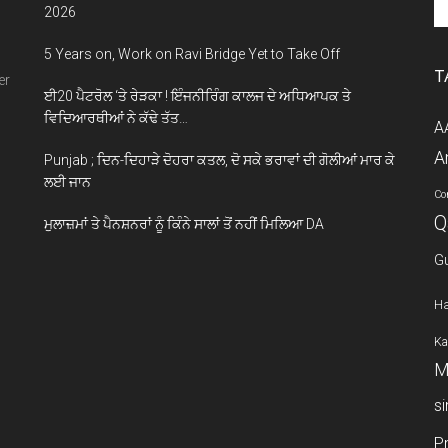
th
2026
si
5 Years on, Work on Ravi Bridge Yet to Take Off
...
T
er
ਈ20 ਪੈਟਰੋਲ ‘ਤੇ ਰੇੜਕਾ ! ਇੰਜਨੀਰਿੰਗ ਕਾਲਜ ਦੇ ਅਧਿਆਪਕ ਤੇ
ਵਿਦਿਆਰਥੀਆਂ ਨੇ ਕੱਢੇ ਤੱਤ…
A
A
Punjab ; ਦਿਨ-ਦਿਹਾੜੇ ਦੋਹਰਾ ਕਤਲ, ਦੋ ਸਕੇ ਭਰਾਵਾਂ ਦੀ ਗੋਲੀਆਂ ਮਾਰ ਕੇ
ਲਈ ਜਾਨ
Co
Q
ਮੁਲਾਜ਼ਮਾਂ ਤੇ ਪੈਨਸ਼ਨਰਾਂ ਨੂੰ ਕਿੰਨੇ ਸਾਲਾਂ ਤੋਂ ਨਹੀਂ ਮਿਲਿਆ DA
G
Ha
Ka
M
s
P