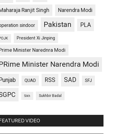
Maharaja Ranjit Singh
Narendra Modi
Pakistan
PLA
operation sindoor
President Xi Jinping
POJK
Prime Minister Narednra Modi
PRime Minister Narendra Modi
SAD
Punjab
RSS
QUAD
SFJ
SGPC
Sukhbir Badal
Sikh
FEATURED VIDEO