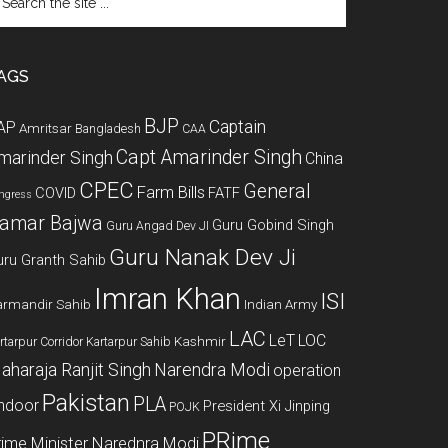
e
te
AGS
BJP
Captain
AP
Amritsar
Bangladesh
CAA
Capt Amarinder Singh
marinder Singh
China
CPEC
General
Farm Bills
COVID
FATF
ngress
amar Bajwa
Guru Gobind Singh
Guru Angad Dev JI
Guru Nanak Dev Ji
uru Granth Sahib
Imran Khan
ISI
rmandir Sahib
Indian Army
LAC
LeT
LOC
Kashmir
rtarpur Corridor
Kartarpur Sahib
aharaja Ranjit Singh
Narendra Modi
operation
Pakistan
PLA
indoor
President Xi Jinping
POJK
PRime
rime Minister Narednra Modi