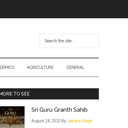
Search
the
site
...
DEMICS
AGRICULTURE
GENERAL
Primary
MORE TO SEE
Sidebar
Sri Guru Granth Sahib
August 24, 2025
By
Jaibans Singh