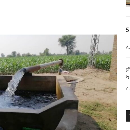
5
T
Au
ਈ
ਅ
Au