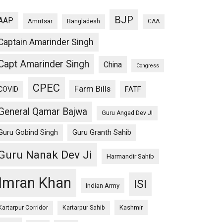
BJP
AAP
Amritsar
Bangladesh
CAA
Captain Amarinder Singh
Capt Amarinder Singh
China
Congress
CPEC
Farm Bills
COVID
FATF
General Qamar Bajwa
Guru Angad Dev JI
Guru Gobind Singh
Guru Granth Sahib
Guru Nanak Dev Ji
Harmandir Sahib
Imran Khan
ISI
Indian Army
Kashmir
Kartarpur Corridor
Kartarpur Sahib