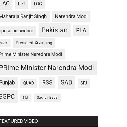
LAC
LeT
LOC
Maharaja Ranjit Singh
Narendra Modi
Pakistan
PLA
operation sindoor
President Xi Jinping
POJK
Prime Minister Narednra Modi
PRime Minister Narendra Modi
SAD
Punjab
RSS
QUAD
SFJ
SGPC
Sukhbir Badal
Sikh
FEATURED VIDEO