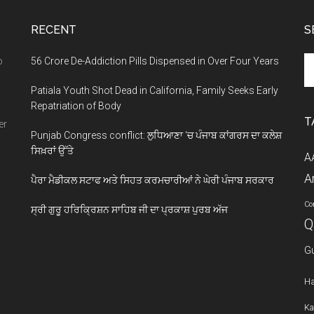
RECENT
S
Se
o
56 Crore De-Addiction Pills Dispensed in Over Four Years
th
Patiala Youth Shot Dead in California, Family Seeks Early
si
Repatriation of Body
...
T
er
Punjab Congress conflict: ਲੁਧਿਆਣਾ ‘ਚ ਪੰਜਾਬ ਕਾਂਗਰਸ ਦਾ ਕਲੇਸ਼
ਸਿਖ਼ਰਾਂ ਉੱਤੇ
A
A
ਪੈਰਾ ਮੈਡੀਕਲ ਸਟਾਫ ਅਤੇ ਸਿਹਤ ਕਰਮਚਾਰੀਆਂ ਨੇ ਘੇਰੀ ਪੰਜਾਬ ਸਰਕਾਰ
Co
ਸ੍ਰੀ ਗੁਰੂ ਹਰਿਕ੍ਰਿਸ਼ਨ ਸਾਹਿਬ ਜੀ ਦਾ ਪ੍ਰਕਾਸ਼ ਪੁਰਬ ਅੱਜ
Q
G
Ha
Ka