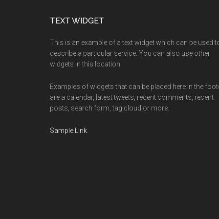
Footer
TEXT WIDGET
This is an example of a text widget which can be used t
describe a particular service. You can also use other
widgets in this location.
Examples of widgets that can be placed here in the foot
are a calendar, latest tweets, recent comments, recent
posts, search form, tag cloud or more.
Sample Link
.