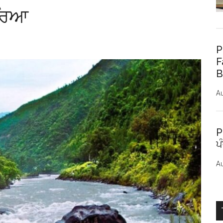
ਦਰਿਆ
P
F
B
Au
P
ਪ
Au