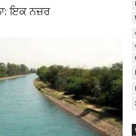
ਲਾ: ਇਕ ਨਜ਼ਰ