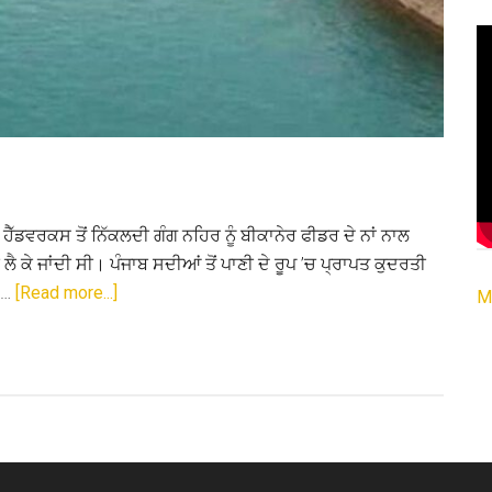
 ਹੈੱਡਵਰਕਸ ਤੋਂ ਨਿੱਕਲਦੀ ਗੰਗ ਨਹਿਰ ਨੂੰ ਬੀਕਾਨੇਰ ਫੀਡਰ ਦੇ ਨਾਂ ਨਾਲ
ੈ ਕੇ ਜਾਂਦੀ ਸੀ। ਪੰਜਾਬ ਸਦੀਆਂ ਤੋਂ ਪਾਣੀ ਦੇ ਰੂਪ ’ਚ ਪ੍ਰਾਪਤ ਕੁਦਰਤੀ
about
ੀ …
[Read more...]
M
ਪੰਜਾਬ
ਦੇ
ਪਾਣੀਆਂ
ਦਾ
ਮਸਲਾ:
ਇਕ
ਨਜ਼ਰ