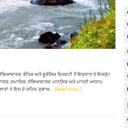
ਸੱਭਿਆਚਾਰਕ, ਭੌਤਿਕ ਅਤੇ ਭੂਗੋਲਿਕ ਦ੍ਰਿਸ਼ਟੀ ਤੋਂ ਇਕਸਾਰ ਤੇ ਇਕਜੁੱਟ
 ਇਤਿਹਾਸਕ, ਸਮਾਜਿਕ, ਸੱਭਿਆਚਾਰਕ, ਮਾਨਸਿਕ ਅਤੇ ਮਾਨਵੀ ਆਯਾਮ
about
ਲਾਵਾਂ ਨੇ ਇਸ ਦੇ ਸਹਿਜ, ਸੁਭਾਅ …
[Read more...]
ਪੰਜਾਬ
ਦੀ
ਧਰਾਤਲ
ਅਤੇ
ਦਰਿਆ