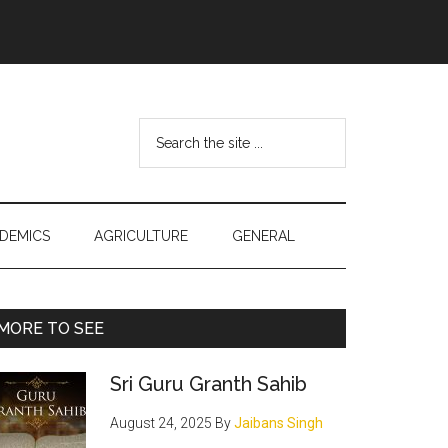
Search
the
site
...
DEMICS
AGRICULTURE
GENERAL
Primary
MORE TO SEE
Sidebar
Sri Guru Granth Sahib
August 24, 2025
By
Jaibans Singh