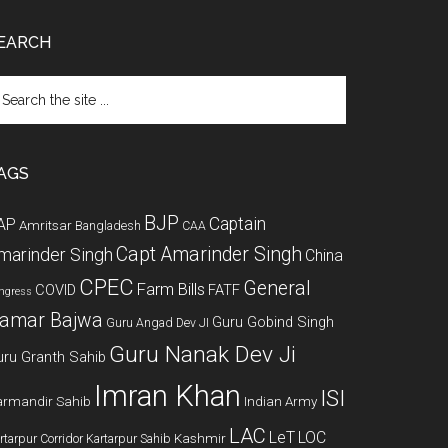
EARCH
arch
e
te
AGS
BJP
Captain
AP
Amritsar
Bangladesh
CAA
Capt Amarinder Singh
marinder Singh
China
CPEC
General
Farm Bills
COVID
FATF
ngress
amar Bajwa
Guru Gobind Singh
Guru Angad Dev JI
Guru Nanak Dev Ji
uru Granth Sahib
Imran Khan
ISI
rmandir Sahib
Indian Army
LAC
LeT
LOC
Kashmir
rtarpur Corridor
Kartarpur Sahib