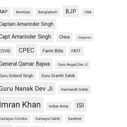
BJP
AAP
Amritsar
Bangladesh
CAA
Captain Amarinder Singh
Capt Amarinder Singh
China
Congress
CPEC
Farm Bills
COVID
FATF
General Qamar Bajwa
Guru Angad Dev JI
Guru Gobind Singh
Guru Granth Sahib
Guru Nanak Dev Ji
Harmandir Sahib
Imran Khan
ISI
Indian Army
Kashmir
Kartarpur Corridor
Kartarpur Sahib