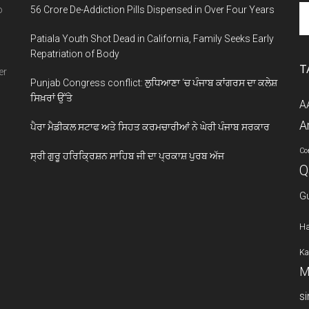
Se
o
56 Crore De-Addiction Pills Dispensed in Over Four Years
th
Patiala Youth Shot Dead in California, Family Seeks Early
si
Repatriation of Body
...
T
er
Punjab Congress conflict: ਲੁਧਿਆਣਾ ‘ਚ ਪੰਜਾਬ ਕਾਂਗਰਸ ਦਾ ਕਲੇਸ਼
ਸਿਖ਼ਰਾਂ ਉੱਤੇ
A
A
ਪੈਰਾ ਮੈਡੀਕਲ ਸਟਾਫ ਅਤੇ ਸਿਹਤ ਕਰਮਚਾਰੀਆਂ ਨੇ ਘੇਰੀ ਪੰਜਾਬ ਸਰਕਾਰ
Co
ਸ੍ਰੀ ਗੁਰੂ ਹਰਿਕ੍ਰਿਸ਼ਨ ਸਾਹਿਬ ਜੀ ਦਾ ਪ੍ਰਕਾਸ਼ ਪੁਰਬ ਅੱਜ
Q
G
Ha
Ka
M
s