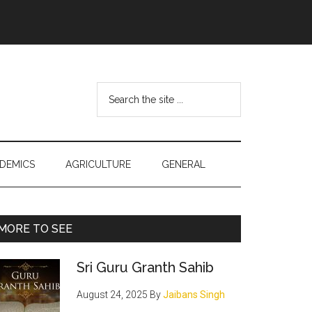
Search
the
site
...
DEMICS
AGRICULTURE
GENERAL
Primary
MORE TO SEE
Sidebar
Sri Guru Granth Sahib
August 24, 2025
By
Jaibans Singh