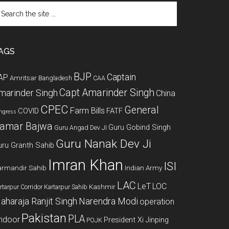
arch
e
te
AGS
BJP
Captain
AP
Amritsar
Bangladesh
CAA
Capt Amarinder Singh
marinder Singh
China
CPEC
General
Farm Bills
COVID
FATF
ngress
amar Bajwa
Guru Gobind Singh
Guru Angad Dev JI
Guru Nanak Dev Ji
uru Granth Sahib
Imran Khan
ISI
rmandir Sahib
Indian Army
LAC
LeT
LOC
Kashmir
rtarpur Corridor
Kartarpur Sahib
aharaja Ranjit Singh
Narendra Modi
operation
Pakistan
PLA
indoor
President Xi Jinping
POJK