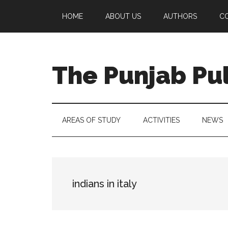
Skip
Skip
Skip
Skip
HOME
ABOUT US
AUTHORS
C
to
to
to
to
main
secondary
primary
footer
content
menu
sidebar
The Punjab Pu
Centre
for
Socio-
AREAS OF STUDY
ACTIVITIES
NEWS
Cultural
Studies
indians in italy