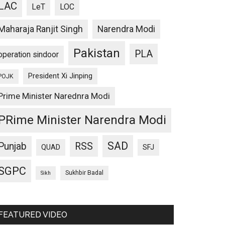
LAC
LeT
LOC
Maharaja Ranjit Singh
Narendra Modi
Pakistan
PLA
operation sindoor
President Xi Jinping
POJK
Prime Minister Narednra Modi
PRime Minister Narendra Modi
SAD
Punjab
RSS
QUAD
SFJ
SGPC
Sukhbir Badal
Sikh
FEATURED VIDEO