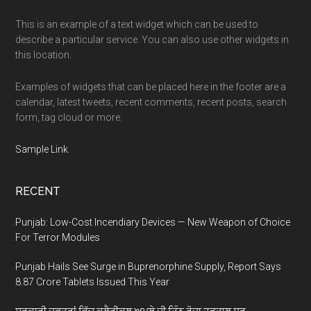
This is an example of a text widget which can be used to
describe a particular service. You can also use other widgets in
this location.
Examples of widgets that can be placed here in the footer are a
calendar, latest tweets, recent comments, recent posts, search
form, tag cloud or more.
Sample Link
.
RECENT
Punjab: Low-Cost Incendiary Devices — New Weapon of Choice
For Terror Modules
Punjab Hails See Surge in Buprenorphine Supply, Report Says
8.87 Crore Tablets Issued This Year
ਸਰਕਾਰੀ ਦਫ਼ਤਰਾਂ ਵਿੱਚ ਕਲੈਰੀਕਲ ਅਮਲੇ ਦੀ ਤਿੰਨ ਰੋਜ਼ਾ ਹੜਤਾਲ ਸ਼ੁਰੂ