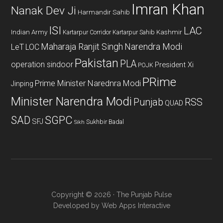
Imran Khan
Nanak Dev Ji
Harmandir Sahib
ISI
LAC
Indian Army
Kashmir
Kartarpur Corridor
Kartarpur Sahib
Maharaja Ranjit Singh
Narendra Modi
LeT
LOC
Pakistan
PLA
operation sindoor
President Xi
POJK
PRime
Prime Minister Narednra Modi
Jinping
Minister Narendra Modi
Punjab
RSS
QUAD
SAD
SGPC
SFJ
Sukhbir Badal
Sikh
Copyright © 2026 · The Punjab Pulse
Developed by
Web Apps Interactive