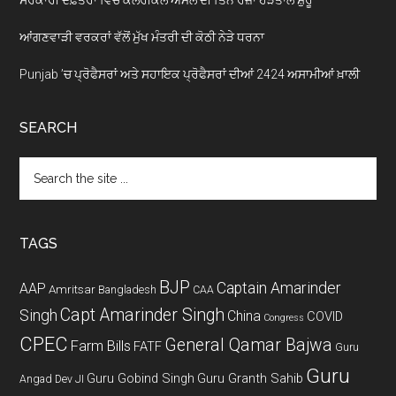
ਆਂਗਣਵਾੜੀ ਵਰਕਰਾਂ ਵੱਲੋਂ ਮੁੱਖ ਮੰਤਰੀ ਦੀ ਕੋਠੀ ਨੇੜੇ ਧਰਨਾ
Punjab ’ਚ ਪ੍ਰੋਫੈਸਰਾਂ ਅਤੇ ਸਹਾਇਕ ਪ੍ਰੋਫੈਸਰਾਂ ਦੀਆਂ 2424 ਅਸਾਮੀਆਂ ਖ਼ਾਲੀ
SEARCH
Search
the
site
...
TAGS
BJP
Captain Amarinder
AAP
Amritsar
Bangladesh
CAA
Capt Amarinder Singh
Singh
China
COVID
Congress
CPEC
General Qamar Bajwa
Farm Bills
FATF
Guru
Guru
Guru Gobind Singh
Guru Granth Sahib
Angad Dev JI