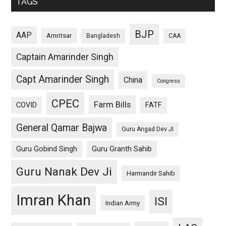
TAGS
BJP
AAP
Amritsar
Bangladesh
CAA
Captain Amarinder Singh
Capt Amarinder Singh
China
Congress
CPEC
Farm Bills
COVID
FATF
General Qamar Bajwa
Guru Angad Dev JI
Guru Gobind Singh
Guru Granth Sahib
Guru Nanak Dev Ji
Harmandir Sahib
Imran Khan
ISI
Indian Army