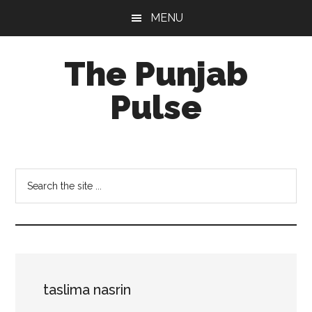
Skip
Skip
Skip
MENU
to
to
to
main
primary
footer
The Punjab
content
sidebar
Pulse
Centre
for
Socio-
Search
Cultural
the
Studies
site
...
taslima nasrin