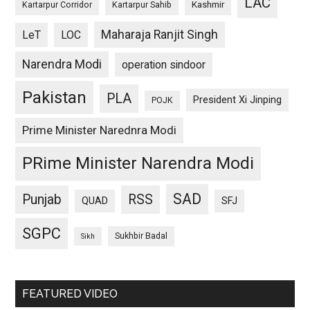
LAC
Kashmir
Kartarpur Corridor
Kartarpur Sahib
Maharaja Ranjit Singh
LeT
LOC
Narendra Modi
operation sindoor
Pakistan
PLA
President Xi Jinping
POJK
Prime Minister Narednra Modi
PRime Minister Narendra Modi
SAD
Punjab
RSS
QUAD
SFJ
SGPC
Sukhbir Badal
Sikh
FEATURED VIDEO