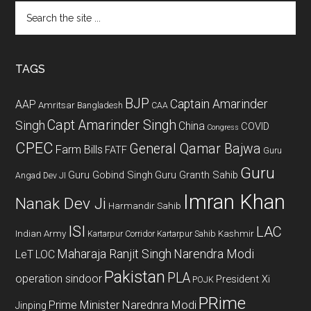
Search
the
site
...
TAGS
BJP
Captain Amarinder
AAP
Amritsar
Bangladesh
CAA
Capt Amarinder Singh
Singh
China
COVID
Congress
CPEC
General Qamar Bajwa
Farm Bills
FATF
Guru
Guru
Guru Gobind Singh
Guru Granth Sahib
Angad Dev JI
Imran Khan
Nanak Dev Ji
Harmandir Sahib
ISI
LAC
Indian Army
Kashmir
Kartarpur Corridor
Kartarpur Sahib
Maharaja Ranjit Singh
Narendra Modi
LeT
LOC
Pakistan
PLA
operation sindoor
President Xi
POJK
PRime
Prime Minister Narednra Modi
Jinping