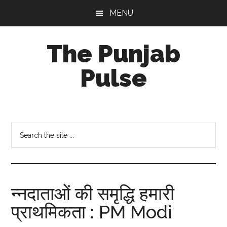
Skip
Skip
Skip
MENU
to
to
to
main
primary
footer
The Punjab
content
sidebar
Pulse
Centre
for
Socio-
Search
Cultural
the
Studies
site
...
न्नदाताओं की समृद्धि हमारी
प्राथमिकता : PM Modi