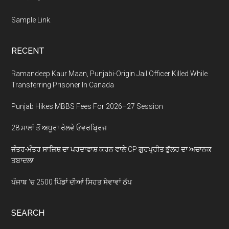
Sample Link
.
RECENT
Ramandeep Kaur Maan, Punjabi-Origin Jail Officer Killed While
Transferring Prisoner In Canada
Punjab Hikes MBBS Fees For 2026–27 Session
28 ਸਾਲਾਂ ਤੋਂ ਅਧੂਰਾ ਰੇਲਵੇ ਓਵਰਬ੍ਰਿਜ
ਜੰਤਰ-ਮੰਤਰ ਸਾਜ਼ਿਸ਼ ਦਾ ਪਰਦਾਫਾਸ਼ ਕਰਨ ਵਾਲੇ CP ਗੁਰਪ੍ਰੀਤ ਭੁੱਲਰ ਦਾ ਅਚਾਨਕ
ਤਬਾਦਲਾ
ਪੰਜਾਬ ‘ਚ 2500 ਪਿੰਡਾਂ ਦੀਆਂ ਸਿਹਤ ਸੇਵਾਵਾਂ ਠੱਪ
SEARCH