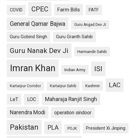
CPEC
Farm Bills
COVID
FATF
General Qamar Bajwa
Guru Angad Dev JI
Guru Gobind Singh
Guru Granth Sahib
Guru Nanak Dev Ji
Harmandir Sahib
Imran Khan
ISI
Indian Army
LAC
Kashmir
Kartarpur Corridor
Kartarpur Sahib
Maharaja Ranjit Singh
LeT
LOC
Narendra Modi
operation sindoor
Pakistan
PLA
President Xi Jinping
POJK