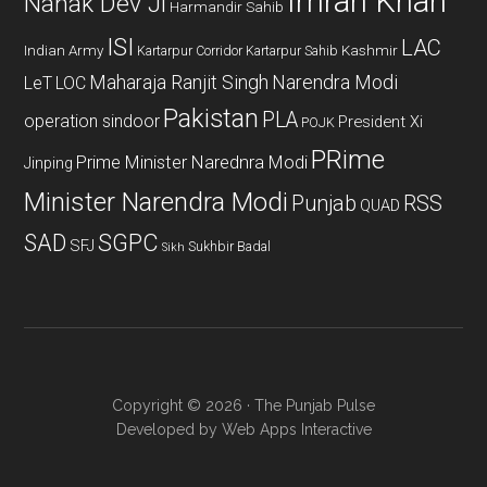
Imran Khan
Nanak Dev Ji
Harmandir Sahib
ISI
LAC
Indian Army
Kashmir
Kartarpur Corridor
Kartarpur Sahib
Maharaja Ranjit Singh
Narendra Modi
LeT
LOC
Pakistan
PLA
operation sindoor
President Xi
POJK
PRime
Prime Minister Narednra Modi
Jinping
Minister Narendra Modi
Punjab
RSS
QUAD
SAD
SGPC
SFJ
Sukhbir Badal
Sikh
Copyright © 2026 · The Punjab Pulse
Developed by
Web Apps Interactive