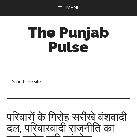
Skip
Skip
Skip
MENU
to
to
to
main
primary
footer
The Punjab
content
sidebar
Pulse
Centre
for
Socio-
Search
Cultural
the
Studies
site
...
परिवारों के गिरोह सरीखे वंशवादी
दल, परिवारवादी राजनीति का