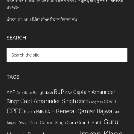
ਜੰਤਰ-ਮੰਤਰ ਸਾਜ਼ਿਸ਼ ਦਾ ਪਰਦਾਫਾਸ਼ ਕਰਨ ਵਾਲੇ CP ਗੁਰਪ੍ਰੀਤ ਭੁੱਲਰ ਦਾ ਅਚਾਨਕ
ਤਬਾਦਲਾ
ਪੰਜਾਬ ‘ਚ 2500 ਪਿੰਡਾਂ ਦੀਆਂ ਸਿਹਤ ਸੇਵਾਵਾਂ ਠੱਪ
SEARCH
Search
the
site
...
TAGS
BJP
Captain Amarinder
AAP
Amritsar
Bangladesh
CAA
Capt Amarinder Singh
Singh
China
COVID
Congress
CPEC
General Qamar Bajwa
Farm Bills
FATF
Guru
Guru
Guru Gobind Singh
Guru Granth Sahib
Angad Dev JI