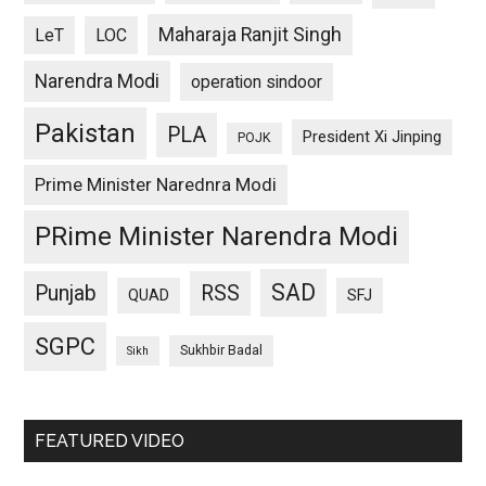
Maharaja Ranjit Singh
LeT
LOC
Narendra Modi
operation sindoor
Pakistan
PLA
President Xi Jinping
POJK
Prime Minister Narednra Modi
PRime Minister Narendra Modi
SAD
Punjab
RSS
QUAD
SFJ
SGPC
Sukhbir Badal
Sikh
FEATURED VIDEO