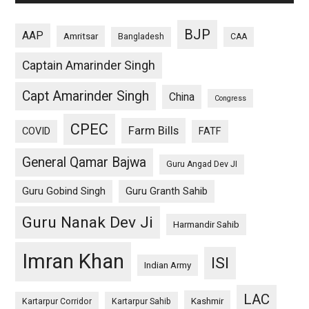
BJP
AAP
Amritsar
Bangladesh
CAA
Captain Amarinder Singh
Capt Amarinder Singh
China
Congress
CPEC
Farm Bills
COVID
FATF
General Qamar Bajwa
Guru Angad Dev JI
Guru Gobind Singh
Guru Granth Sahib
Guru Nanak Dev Ji
Harmandir Sahib
Imran Khan
ISI
Indian Army
LAC
Kashmir
Kartarpur Corridor
Kartarpur Sahib