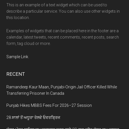
This is an example of a text widget which can be used to
describe a particular service. You can also use other widgets in
this location.
Examples of widgets that can be placed here in the footer are a
calendar, latest tweets, recent comments, recent posts, search
form, tag cloud or more.
Sample Link
.
RECENT
Ramandeep Kaur Maan, Punjabi-Origin Jail Officer Killed While
Transferring Prisoner In Canada
Punjab Hikes MBBS Fees For 2026–27 Session
28 ਸਾਲਾਂ ਤੋਂ ਅਧੂਰਾ ਰੇਲਵੇ ਓਵਰਬ੍ਰਿਜ