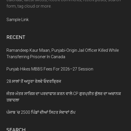
form, tag cloud or more.
Sample Link
.
RECENT
Ramandeep Kaur Maan, Punjabi-Origin Jail Officer Killed While
Transferring Prisoner In Canada
Punjab Hikes MBBS Fees For 2026–27 Session
28 ਸਾਲਾਂ ਤੋਂ ਅਧੂਰਾ ਰੇਲਵੇ ਓਵਰਬ੍ਰਿਜ
ਜੰਤਰ-ਮੰਤਰ ਸਾਜ਼ਿਸ਼ ਦਾ ਪਰਦਾਫਾਸ਼ ਕਰਨ ਵਾਲੇ CP ਗੁਰਪ੍ਰੀਤ ਭੁੱਲਰ ਦਾ ਅਚਾਨਕ
ਤਬਾਦਲਾ
ਪੰਜਾਬ ‘ਚ 2500 ਪਿੰਡਾਂ ਦੀਆਂ ਸਿਹਤ ਸੇਵਾਵਾਂ ਠੱਪ
SEARCH