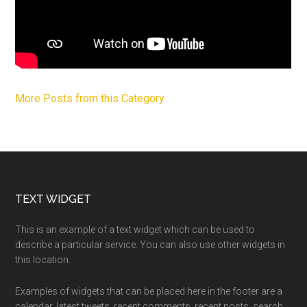
More Posts from this Category
Footer
TEXT WIDGET
This is an example of a text widget which can be used to
describe a particular service. You can also use other widgets in
this location.
Examples of widgets that can be placed here in the footer are a
calendar, latest tweets, recent comments, recent posts, search