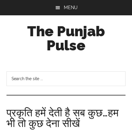
Skip
Skip
Skip
MENU
to
to
to
main
primary
footer
The Punjab
content
sidebar
Pulse
Centre
for
Socio-
Search
Cultural
the
Studies
site
...
प्रकृति हमें देती है सब कुछ…हम
भी तो कुछ देना सीखें