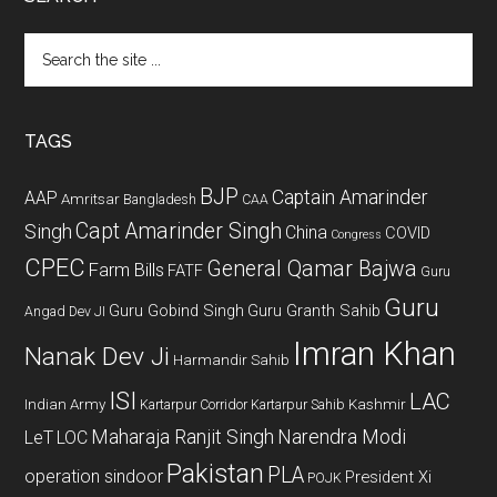
Search
the
site
...
TAGS
BJP
Captain Amarinder
AAP
Amritsar
Bangladesh
CAA
Capt Amarinder Singh
Singh
China
COVID
Congress
CPEC
General Qamar Bajwa
Farm Bills
FATF
Guru
Guru
Guru Gobind Singh
Guru Granth Sahib
Angad Dev JI
Imran Khan
Nanak Dev Ji
Harmandir Sahib
ISI
LAC
Indian Army
Kashmir
Kartarpur Corridor
Kartarpur Sahib
Maharaja Ranjit Singh
Narendra Modi
LeT
LOC
Pakistan
PLA
operation sindoor
President Xi
POJK