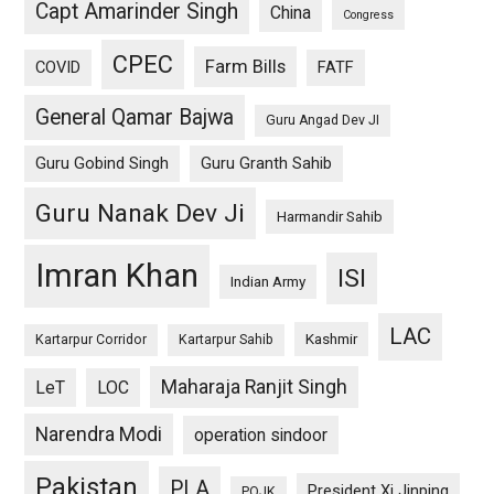
Capt Amarinder Singh
China
Congress
CPEC
Farm Bills
COVID
FATF
General Qamar Bajwa
Guru Angad Dev JI
Guru Gobind Singh
Guru Granth Sahib
Guru Nanak Dev Ji
Harmandir Sahib
Imran Khan
ISI
Indian Army
LAC
Kashmir
Kartarpur Corridor
Kartarpur Sahib
Maharaja Ranjit Singh
LeT
LOC
Narendra Modi
operation sindoor
Pakistan
PLA
President Xi Jinping
POJK