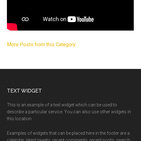
More Posts from this Category
Footer
TEXT WIDGET
This is an example of a text widget which can be used to
describe a particular service. You can also use other widgets in
this location.
Examples of widgets that can be placed here in the footer are a
calendar, latest tweets, recent comments, recent posts, search