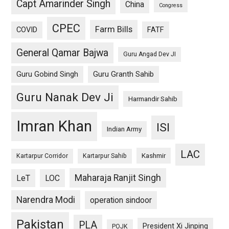
Capt Amarinder Singh
China
Congress
CPEC
Farm Bills
COVID
FATF
General Qamar Bajwa
Guru Angad Dev JI
Guru Gobind Singh
Guru Granth Sahib
Guru Nanak Dev Ji
Harmandir Sahib
Imran Khan
ISI
Indian Army
LAC
Kashmir
Kartarpur Corridor
Kartarpur Sahib
Maharaja Ranjit Singh
LeT
LOC
Narendra Modi
operation sindoor
Pakistan
PLA
President Xi Jinping
POJK