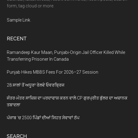
form, tag cloud or more.
Sample Link
.
RECENT
Ramandeep Kaur Maan, Punjabi-Origin Jail Officer Killed While
Transferring Prisoner In Canada
Punjab Hikes MBBS Fees For 2026–27 Session
28 ਸਾਲਾਂ ਤੋਂ ਅਧੂਰਾ ਰੇਲਵੇ ਓਵਰਬ੍ਰਿਜ
ਜੰਤਰ-ਮੰਤਰ ਸਾਜ਼ਿਸ਼ ਦਾ ਪਰਦਾਫਾਸ਼ ਕਰਨ ਵਾਲੇ CP ਗੁਰਪ੍ਰੀਤ ਭੁੱਲਰ ਦਾ ਅਚਾਨਕ
ਤਬਾਦਲਾ
ਪੰਜਾਬ ‘ਚ 2500 ਪਿੰਡਾਂ ਦੀਆਂ ਸਿਹਤ ਸੇਵਾਵਾਂ ਠੱਪ
SEARCH