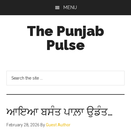
Skip
Skip
Skip
MENU
to
to
to
main
primary
footer
The Punjab
content
sidebar
Pulse
Centre
for
Socio-
Search
Cultural
the
Studies
site
...
ਆਇਆ ਬਸੰਤ ਪਾਲ਼ਾ ਉਡੰਤ…
February 28, 2026
By
Guest Author