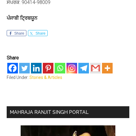
ਸੰਪਰਕ: 90414-98009
ਪੰਜਾਬੀ ਟ੍ਰਿਬਯੂਨ
Share
Share
Share
Filed Under:
Stories & Articles
Primary
MAHRAJA RANJIT SINGH PORTAL
Sidebar