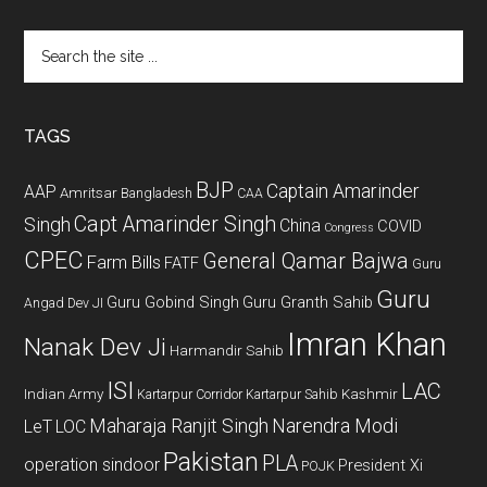
Search
the
site
...
TAGS
BJP
Captain Amarinder
AAP
Amritsar
Bangladesh
CAA
Capt Amarinder Singh
Singh
China
COVID
Congress
CPEC
General Qamar Bajwa
Farm Bills
FATF
Guru
Guru
Guru Gobind Singh
Guru Granth Sahib
Angad Dev JI
Imran Khan
Nanak Dev Ji
Harmandir Sahib
ISI
LAC
Indian Army
Kashmir
Kartarpur Corridor
Kartarpur Sahib
Maharaja Ranjit Singh
Narendra Modi
LeT
LOC
Pakistan
PLA
operation sindoor
President Xi
POJK