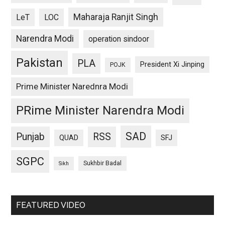
Maharaja Ranjit Singh
LeT
LOC
Narendra Modi
operation sindoor
Pakistan
PLA
President Xi Jinping
POJK
Prime Minister Narednra Modi
PRime Minister Narendra Modi
SAD
Punjab
RSS
QUAD
SFJ
SGPC
Sukhbir Badal
Sikh
FEATURED VIDEO