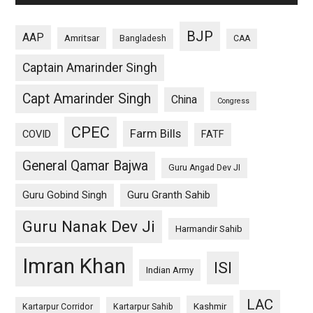
BJP
AAP
Amritsar
Bangladesh
CAA
Captain Amarinder Singh
Capt Amarinder Singh
China
Congress
CPEC
Farm Bills
COVID
FATF
General Qamar Bajwa
Guru Angad Dev JI
Guru Gobind Singh
Guru Granth Sahib
Guru Nanak Dev Ji
Harmandir Sahib
Imran Khan
ISI
Indian Army
LAC
Kashmir
Kartarpur Corridor
Kartarpur Sahib