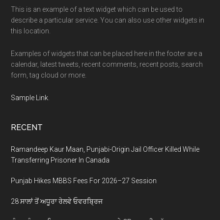
This is an example of a text widget which can be used to
describe a particular service. You can also use other widgets in
this location.
Examples of widgets that can be placed here in the footer are a
calendar, latest tweets, recent comments, recent posts, search
form, tag cloud or more.
Sample Link
.
RECENT
Ramandeep Kaur Maan, Punjabi-Origin Jail Officer Killed While
Transferring Prisoner In Canada
Punjab Hikes MBBS Fees For 2026–27 Session
28 ਸਾਲਾਂ ਤੋਂ ਅਧੂਰਾ ਰੇਲਵੇ ਓਵਰਬ੍ਰਿਜ