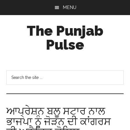
Skip
Skip
Skip
MENU
to
to
to
main
primary
footer
The Punjab
content
sidebar
Pulse
Centre
for
Socio-
Search
Cultural
the
Studies
site
...
ਆਪ੍ਰੇਸ਼ਨ ਬਲੂ ਸਟਾਰ ਨਾਲ
ਭਾਜਪਾ ਨੂੰ ਜੋੜਨ ਦੀ ਕਾਂਗਰਸ