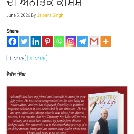
ਦੀ ਅਨੈਤਿਕ ਕੋਸ਼ਿਸ਼
June 5, 2026
By
Jaibans Singh
Share
Share
Share
ਜੈਬੰਸ
ਸਿੰਘ