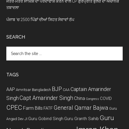
ਜੰਤਰ-ਮੰਤਰ ਸਾਜ਼ਿਸ਼ ਦਾ ਪਰਦਾਫਾਸ਼ ਕਰਨ ਵਾਲੇ CP ਗੁਰਪ੍ਰੀਤ ਭੁੱਲਰ ਦਾ ਅਚਾਨਕ
ਤਬਾਦਲਾ
ਪੰਜਾਬ ‘ਚ 2500 ਪਿੰਡਾਂ ਦੀਆਂ ਸਿਹਤ ਸੇਵਾਵਾਂ ਠੱਪ
SEARCH
Search
the
site
...
TAGS
BJP
Captain Amarinder
AAP
Amritsar
Bangladesh
CAA
Capt Amarinder Singh
Singh
China
COVID
Congress
CPEC
General Qamar Bajwa
Farm Bills
FATF
Guru
Guru
Guru Gobind Singh
Guru Granth Sahib
Angad Dev JI