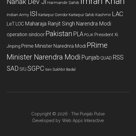
Imran Khan
Nanak Dev Ji
Harmandir Sahib
ISI
LAC
Indian Army
Kashmir
Kartarpur Corridor
Kartarpur Sahib
Maharaja Ranjit Singh
Narendra Modi
LeT
LOC
Pakistan
PLA
operation sindoor
President Xi
POJK
PRime
Prime Minister Narednra Modi
Jinping
Minister Narendra Modi
Punjab
RSS
QUAD
SAD
SGPC
SFJ
Sukhbir Badal
Sikh
Copyright © 2026 · The Punjab Pulse
Developed by
Web Apps Interactive