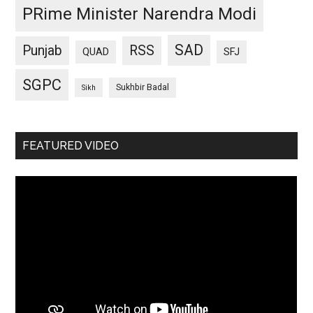
PRime Minister Narendra Modi
SAD
Punjab
RSS
QUAD
SFJ
SGPC
Sukhbir Badal
Sikh
FEATURED VIDEO