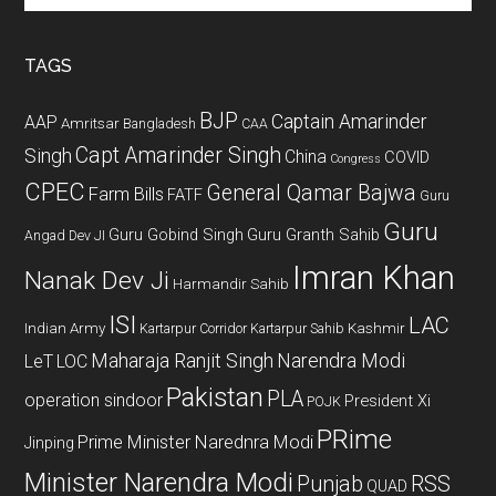
site
...
TAGS
BJP
Captain Amarinder
AAP
Amritsar
Bangladesh
CAA
Capt Amarinder Singh
Singh
China
COVID
Congress
CPEC
General Qamar Bajwa
Farm Bills
FATF
Guru
Guru
Guru Gobind Singh
Guru Granth Sahib
Angad Dev JI
Imran Khan
Nanak Dev Ji
Harmandir Sahib
ISI
LAC
Indian Army
Kashmir
Kartarpur Corridor
Kartarpur Sahib
Maharaja Ranjit Singh
Narendra Modi
LeT
LOC
Pakistan
PLA
operation sindoor
President Xi
POJK
PRime
Prime Minister Narednra Modi
Jinping
Minister Narendra Modi
Punjab
RSS
QUAD