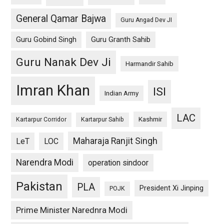
General Qamar Bajwa
Guru Angad Dev JI
Guru Gobind Singh
Guru Granth Sahib
Guru Nanak Dev Ji
Harmandir Sahib
Imran Khan
ISI
Indian Army
LAC
Kashmir
Kartarpur Corridor
Kartarpur Sahib
Maharaja Ranjit Singh
LeT
LOC
Narendra Modi
operation sindoor
Pakistan
PLA
President Xi Jinping
POJK
Prime Minister Narednra Modi