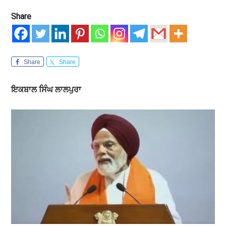
Share
Share
Share
ਇਕਬਾਲ
ਸਿੰਘ
ਲਾਲਪੁਰਾ