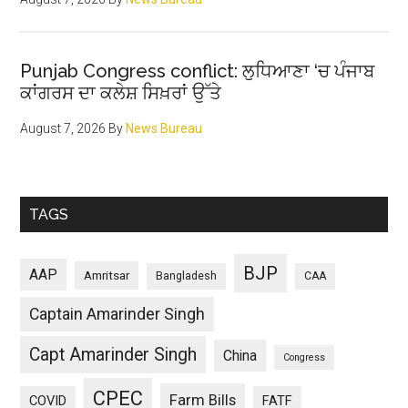
Punjab Congress conflict: ਲੁਧਿਆਣਾ ‘ਚ ਪੰਜਾਬ
ਕਾਂਗਰਸ ਦਾ ਕਲੇਸ਼ ਸਿਖ਼ਰਾਂ ਉੱਤੇ
August 7, 2026
By
News Bureau
TAGS
BJP
AAP
Amritsar
Bangladesh
CAA
Captain Amarinder Singh
Capt Amarinder Singh
China
Congress
CPEC
Farm Bills
COVID
FATF