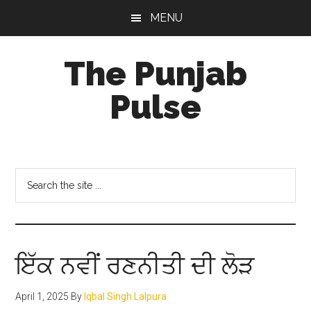
Skip
Skip
Skip
MENU
to
to
to
main
primary
footer
The Punjab
content
sidebar
Pulse
Centre
for
Socio-
Search
Cultural
the
Studies
site
...
ਇੱਕ ਨਵੀਂ ਰਣਨੀਤੀ ਦੀ ਲੋੜ
April 1, 2025
By
Iqbal Singh Lalpura