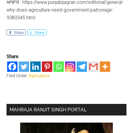
ਆਭਾਰ : https://www.punjabijagran.com/editorial/general-
why-does-agriculture-need-government-patronage-
9383345.html
Share
Share
Share
Filed Under:
Agriculture
Primary
MAHRAJA RANJIT SINGH PORTAL
Sidebar