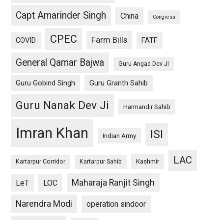
Capt Amarinder Singh
China
Congress
CPEC
Farm Bills
COVID
FATF
General Qamar Bajwa
Guru Angad Dev JI
Guru Gobind Singh
Guru Granth Sahib
Guru Nanak Dev Ji
Harmandir Sahib
Imran Khan
ISI
Indian Army
LAC
Kashmir
Kartarpur Corridor
Kartarpur Sahib
Maharaja Ranjit Singh
LeT
LOC
Narendra Modi
operation sindoor