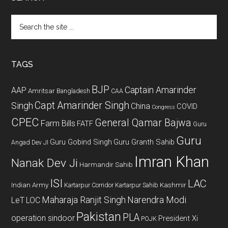
Search
the
site
...
TAGS
BJP
Captain Amarinder
AAP
Amritsar
Bangladesh
CAA
Capt Amarinder Singh
Singh
China
COVID
Congress
CPEC
General Qamar Bajwa
Farm Bills
FATF
Guru
Guru
Guru Gobind Singh
Guru Granth Sahib
Angad Dev JI
Imran Khan
Nanak Dev Ji
Harmandir Sahib
ISI
LAC
Indian Army
Kashmir
Kartarpur Corridor
Kartarpur Sahib
Maharaja Ranjit Singh
Narendra Modi
LeT
LOC
Pakistan
PLA
operation sindoor
President Xi
POJK