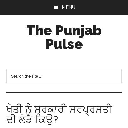
Skip
Skip
Skip
MENU
to
to
to
main
primary
footer
The Punjab
content
sidebar
Pulse
Centre
for
Socio-
Search
Cultural
the
Studies
site
...
ਖੇਤੀ ਨੂੰ ਸਰਕਾਰੀ ਸਰਪ੍ਰਸਤੀ
ਦੀ ਲੋੜ ਕਿਉ?