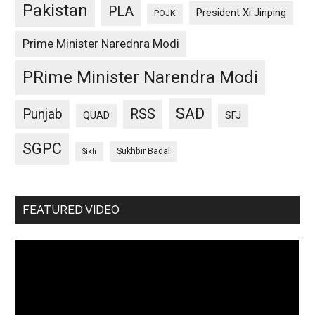
Pakistan
PLA
President Xi Jinping
POJK
Prime Minister Narednra Modi
PRime Minister Narendra Modi
SAD
Punjab
RSS
QUAD
SFJ
SGPC
Sukhbir Badal
Sikh
FEATURED VIDEO