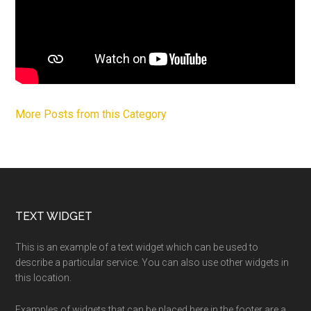
More Posts from this Category
Footer
TEXT WIDGET
This is an example of a text widget which can be used to
describe a particular service. You can also use other widgets in
this location.
Examples of widgets that can be placed here in the footer are a