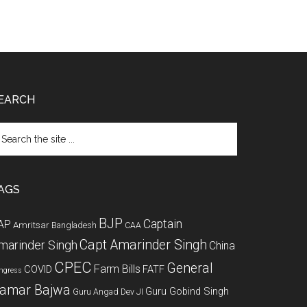
EARCH
arch
e
te
AGS
BJP
Captain
AP
Amritsar
Bangladesh
CAA
Capt Amarinder Singh
marinder Singh
China
CPEC
General
Farm Bills
COVID
FATF
ngress
amar Bajwa
Guru Gobind Singh
Guru Angad Dev JI