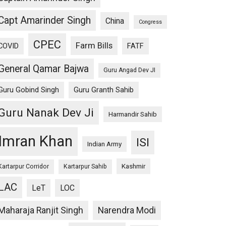
Capt Amarinder Singh
China
Congress
CPEC
Farm Bills
COVID
FATF
General Qamar Bajwa
Guru Angad Dev JI
Guru Gobind Singh
Guru Granth Sahib
Guru Nanak Dev Ji
Harmandir Sahib
Imran Khan
ISI
Indian Army
Kashmir
Kartarpur Corridor
Kartarpur Sahib
LAC
LeT
LOC
Maharaja Ranjit Singh
Narendra Modi