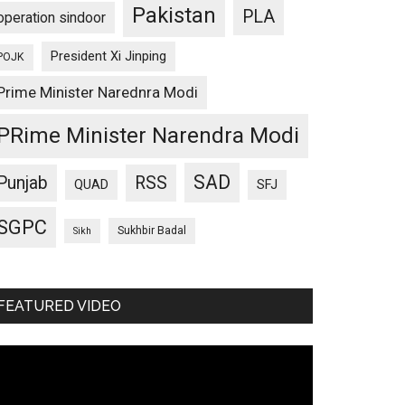
Pakistan
PLA
operation sindoor
President Xi Jinping
POJK
Prime Minister Narednra Modi
PRime Minister Narendra Modi
SAD
Punjab
RSS
QUAD
SFJ
SGPC
Sukhbir Badal
Sikh
FEATURED VIDEO