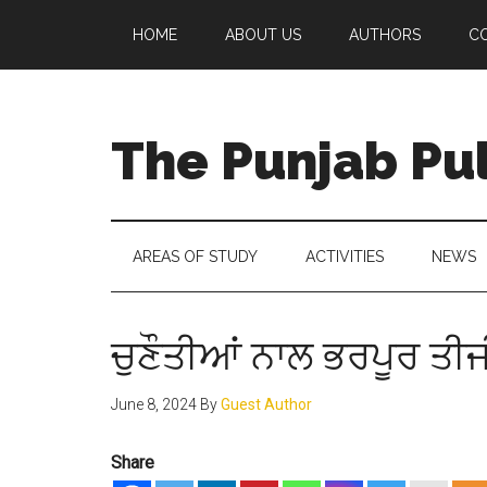
Skip
Skip
Skip
Skip
HOME
ABOUT US
AUTHORS
C
to
to
to
to
main
secondary
primary
footer
content
menu
sidebar
The Punjab Pu
Centre
for
Socio-
AREAS OF STUDY
ACTIVITIES
NEWS
Cultural
Studies
ਚੁਣੌਤੀਆਂ ਨਾਲ ਭਰਪੂਰ ਤੀਜ
June 8, 2024
By
Guest Author
Share