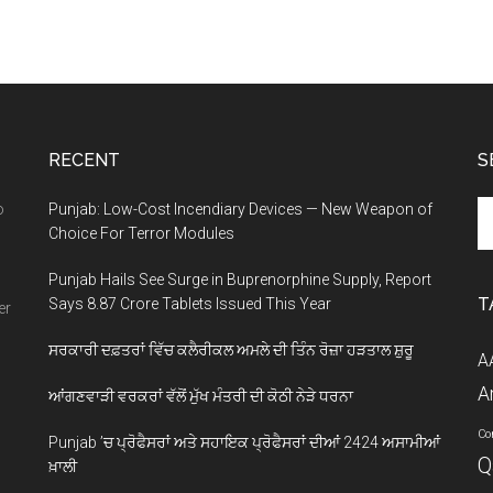
RECENT
S
Se
o
Punjab: Low-Cost Incendiary Devices — New Weapon of
th
Choice For Terror Modules
si
Punjab Hails See Surge in Buprenorphine Supply, Report
...
T
Says 8.87 Crore Tablets Issued This Year
er
ਸਰਕਾਰੀ ਦਫ਼ਤਰਾਂ ਵਿੱਚ ਕਲੈਰੀਕਲ ਅਮਲੇ ਦੀ ਤਿੰਨ ਰੋਜ਼ਾ ਹੜਤਾਲ ਸ਼ੁਰੂ
A
A
ਆਂਗਣਵਾੜੀ ਵਰਕਰਾਂ ਵੱਲੋਂ ਮੁੱਖ ਮੰਤਰੀ ਦੀ ਕੋਠੀ ਨੇੜੇ ਧਰਨਾ
Co
Punjab ’ਚ ਪ੍ਰੋਫੈਸਰਾਂ ਅਤੇ ਸਹਾਇਕ ਪ੍ਰੋਫੈਸਰਾਂ ਦੀਆਂ 2424 ਅਸਾਮੀਆਂ
Q
ਖ਼ਾਲੀ