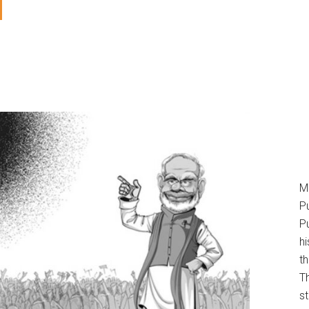
M
P
Pu
h
t
T
s