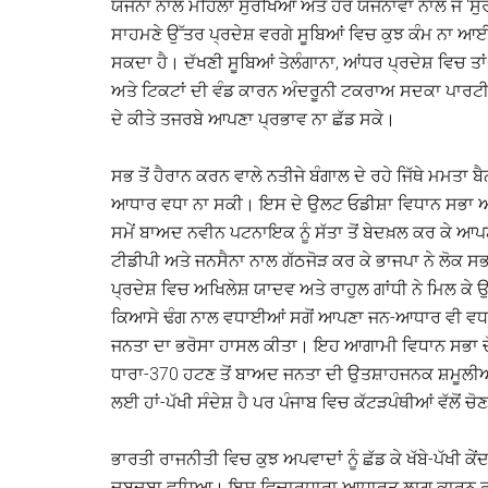
ਯੋਜਨਾ ਨਾਲ ਮਹਿਲਾ ਸੁਰੱਖਿਆ ਅਤੇ ਹੋਰ ਯੋਜਨਾਵਾਂ ਨਾਲ ਜੋ 
ਸਾਹਮਣੇ ਉੱਤਰ ਪ੍ਰਦੇਸ਼ ਵਰਗੇ ਸੂਬਿਆਂ ਵਿਚ ਕੁਝ ਕੰਮ ਨਾ ਆ
ਸਕਦਾ ਹੈ। ਦੱਖਣੀ ਸੂਬਿਆਂ ਤੇਲੰਗਾਨਾ, ਆਂਧਰ ਪ੍ਰਦੇਸ਼ ਵਿਚ
ਅਤੇ ਟਿਕਟਾਂ ਦੀ ਵੰਡ ਕਾਰਨ ਅੰਦਰੂਨੀ ਟਕਰਾਅ ਸਦਕਾ ਪਾਰਟ
ਦੇ ਕੀਤੇ ਤਜਰਬੇ ਆਪਣਾ ਪ੍ਰਭਾਵ ਨਾ ਛੱਡ ਸਕੇ।
ਸਭ ਤੋਂ ਹੈਰਾਨ ਕਰਨ ਵਾਲੇ ਨਤੀਜੇ ਬੰਗਾਲ ਦੇ ਰਹੇ ਜਿੱਥੇ ਮ
ਆਧਾਰ ਵਧਾ ਨਾ ਸਕੀ। ਇਸ ਦੇ ਉਲਟ ਓਡੀਸ਼ਾ ਵਿਧਾਨ ਸਭਾ ਅਤੇ 
ਸਮੇਂ ਬਾਅਦ ਨਵੀਨ ਪਟਨਾਇਕ ਨੂੰ ਸੱਤਾ ਤੋਂ ਬੇਦਖ਼ਲ ਕਰ ਕੇ ਆ
ਟੀਡੀਪੀ ਅਤੇ ਜਨਸੈਨਾ ਨਾਲ ਗੱਠਜੋੜ ਕਰ ਕੇ ਭਾਜਪਾ ਨੇ ਲੋਕ 
ਪ੍ਰਦੇਸ਼ ਵਿਚ ਅਖਿਲੇਸ਼ ਯਾਦਵ ਅਤੇ ਰਾਹੁਲ ਗਾਂਧੀ ਨੇ ਮਿਲ ਕੇ
ਕਿਆਸੇ ਢੰਗ ਨਾਲ ਵਧਾਈਆਂ ਸਗੋਂ ਆਪਣਾ ਜਨ-ਆਧਾਰ ਵੀ ਵਧਾਇ
ਜਨਤਾ ਦਾ ਭਰੋਸਾ ਹਾਸਲ ਕੀਤਾ। ਇਹ ਆਗਾਮੀ ਵਿਧਾਨ ਸਭਾ ਚੋ
ਧਾਰਾ-370 ਹਟਣ ਤੋਂ ਬਾਅਦ ਜਨਤਾ ਦੀ ਉਤਸ਼ਾਹਜਨਕ ਸ਼ਮੂਲੀਅਤ
ਲਈ ਹਾਂ-ਪੱਖੀ ਸੰਦੇਸ਼ ਹੈ ਪਰ ਪੰਜਾਬ ਵਿਚ ਕੱਟੜਪੰਥੀਆਂ ਵੱਲੋਂ ਚੋਣ
ਭਾਰਤੀ ਰਾਜਨੀਤੀ ਵਿਚ ਕੁਝ ਅਪਵਾਦਾਂ ਨੂੰ ਛੱਡ ਕੇ ਖੱਬੇ-ਪੱਖੀ ਕ
ਦਬਦਬਾ ਵਧਿਆ। ਇਸ ਵਿਚਾਰਧਾਰਾ ਆਧਾਰਤ ਲਾਗ ਕਾਰਨ ਰਾਜਨੀ