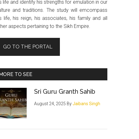
s life and identify his strengths for emulation in our
ulture and traditions. The study will emcompass
s life, his reign, his associates, his family and all
her aspects pertaining to the Sikh Empire.
GO TO THE PORTAL
MORE TO SEE
Sri Guru Granth Sahib
August 24, 2025
By
Jaibans Singh