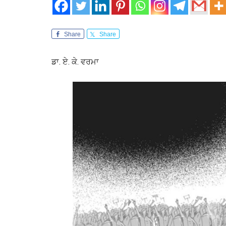
Share
Share
ਡਾ. ਏ. ਕੇ. ਵਰਮਾ