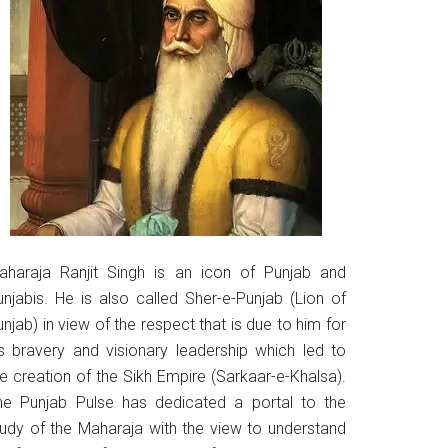
aharaja Ranjit Singh is an icon of Punjab and
unjabis. He is also called Sher-e-Punjab (Lion of
njab) in view of the respect that is due to him for
is bravery and visionary leadership which led to
he creation of the Sikh Empire (Sarkaar-e-Khalsa).
he Punjab Pulse has dedicated a portal to the
tudy of the Maharaja with the view to understand