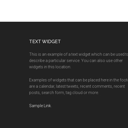
Footer
TEXT WIDGET
This is an example of a text widget which can be used t
describe a particular service. You can also use other
widgets in this location.
Examples of widgets that can be placed here in the foot
are a calendar, latest tweets, recent comments, recent
posts, search form, tag cloud or more.
Sample Link
.