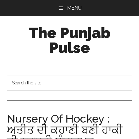
Skip
Skip
Skip
MENU
to
to
to
main
primary
footer
The Punjab
content
sidebar
Pulse
Centre
for
Socio-
Search
Cultural
the
Studies
site
...
Nursery Of Hockey :
ਅਤੀਤ ਦੀ ਕਹਾਣੀ ਬਣੀ ਹਾਕੀ