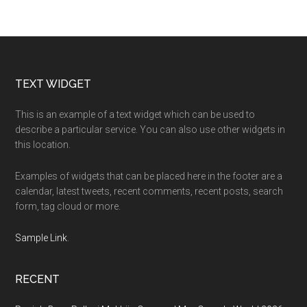
Footer
TEXT WIDGET
This is an example of a text widget which can be used to
describe a particular service. You can also use other widgets in
this location.
Examples of widgets that can be placed here in the footer are a
calendar, latest tweets, recent comments, recent posts, search
form, tag cloud or more.
Sample Link
.
RECENT