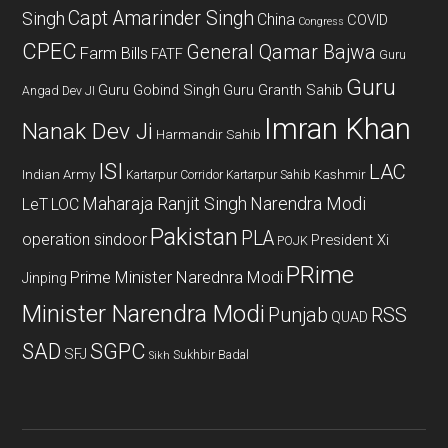
Capt Amarinder Singh
Singh
China
COVID
Congress
CPEC
General Qamar Bajwa
Farm Bills
FATF
Guru
Guru
Guru Gobind Singh
Guru Granth Sahib
Angad Dev JI
Imran Khan
Nanak Dev Ji
Harmandir Sahib
ISI
LAC
Indian Army
Kashmir
Kartarpur Corridor
Kartarpur Sahib
Maharaja Ranjit Singh
Narendra Modi
LeT
LOC
Pakistan
PLA
operation sindoor
President Xi
POJK
PRime
Prime Minister Narednra Modi
Jinping
Minister Narendra Modi
Punjab
RSS
QUAD
SAD
SGPC
SFJ
Sukhbir Badal
Sikh