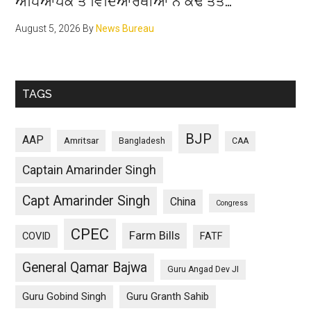
ਅਧਿਆਪਕ ਤੇ ਵਿਦਿਆਰਥੀਆਂ ਨੇ ਕੱਢੇ ਤੱਤ…
August 5, 2026
By
News Bureau
TAGS
BJP
AAP
Amritsar
Bangladesh
CAA
Captain Amarinder Singh
Capt Amarinder Singh
China
Congress
CPEC
Farm Bills
COVID
FATF
General Qamar Bajwa
Guru Angad Dev JI
Guru Gobind Singh
Guru Granth Sahib