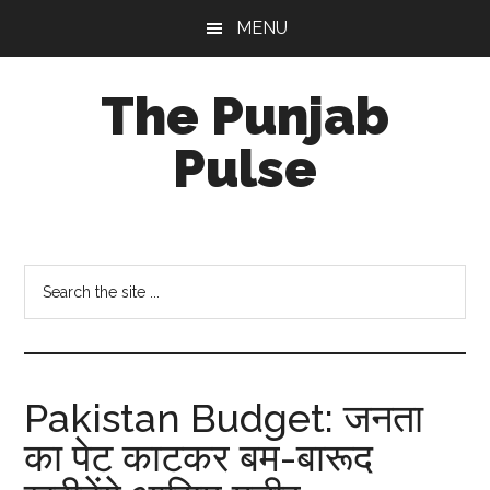
Skip
Skip
Skip
MENU
to
to
to
main
primary
footer
The Punjab
content
sidebar
Pulse
Centre
for
Socio-
Search
Cultural
the
Studies
site
...
Pakistan Budget: जनता
का पेट काटकर बम-बारूद