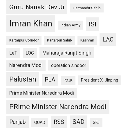
Guru Nanak Dev Ji
Harmandir Sahib
Imran Khan
ISI
Indian Army
LAC
Kashmir
Kartarpur Corridor
Kartarpur Sahib
Maharaja Ranjit Singh
LeT
LOC
Narendra Modi
operation sindoor
Pakistan
PLA
President Xi Jinping
POJK
Prime Minister Narednra Modi
PRime Minister Narendra Modi
SAD
Punjab
RSS
QUAD
SFJ