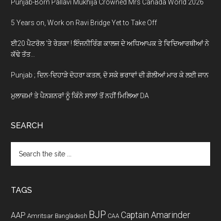
Punjab-Born Pallavi Mukhija Crowned Mrs Canada World 2026
5 Years on, Work on Ravi Bridge Yet to Take Off
ਈ20 ਪੈਟਰੋਲ ‘ਤੇ ਰੇੜਕਾ ! ਇੰਜਨੀਰਿੰਗ ਕਾਲਜ ਦੇ ਅਧਿਆਪਕ ਤੇ ਵਿਦਿਆਰਥੀਆਂ ਨੇ
ਕੱਢੇ ਤੱਤ…
Punjab ; ਦਿਨ-ਦਿਹਾੜੇ ਦੋਹਰਾ ਕਤਲ, ਦੋ ਸਕੇ ਭਰਾਵਾਂ ਦੀ ਗੋਲੀਆਂ ਮਾਰ ਕੇ ਲਈ ਜਾਨ
ਮੁਲਾਜ਼ਮਾਂ ਤੇ ਪੈਨਸ਼ਨਰਾਂ ਨੂੰ ਕਿੰਨੇ ਸਾਲਾਂ ਤੋਂ ਨਹੀਂ ਮਿਲਿਆ DA
SEARCH
Search
the
site
...
TAGS
BJP
Captain Amarinder
AAP
Amritsar
Bangladesh
CAA