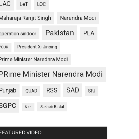
LAC
LeT
LOC
Maharaja Ranjit Singh
Narendra Modi
Pakistan
PLA
operation sindoor
President Xi Jinping
POJK
Prime Minister Narednra Modi
PRime Minister Narendra Modi
SAD
Punjab
RSS
QUAD
SFJ
SGPC
Sukhbir Badal
Sikh
FEATURED VIDEO