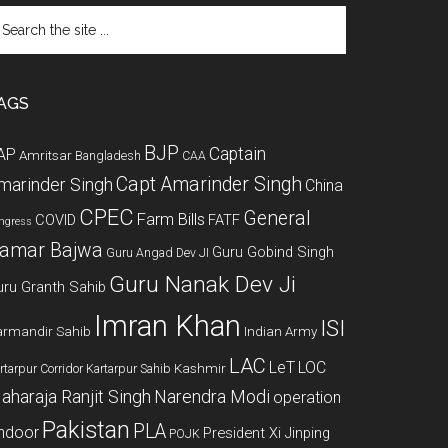
arch
e
te
AGS
BJP
Captain
AP
Amritsar
Bangladesh
CAA
Capt Amarinder Singh
marinder Singh
China
CPEC
General
Farm Bills
COVID
FATF
ngress
amar Bajwa
Guru Gobind Singh
Guru Angad Dev JI
Guru Nanak Dev Ji
uru Granth Sahib
Imran Khan
ISI
rmandir Sahib
Indian Army
LAC
LeT
LOC
Kashmir
rtarpur Corridor
Kartarpur Sahib
aharaja Ranjit Singh
Narendra Modi
operation
Pakistan
PLA
indoor
President Xi Jinping
POJK