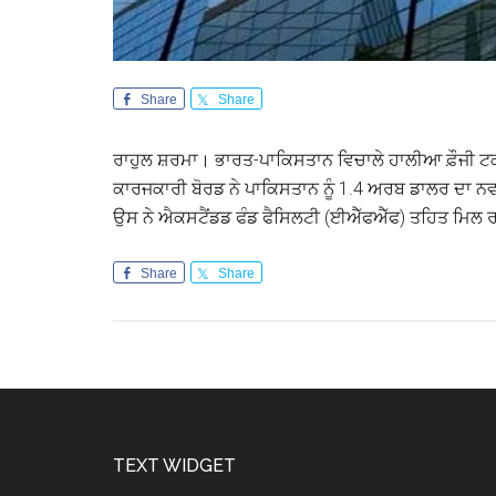
Share
Share
ਰਾਹੁਲ ਸ਼ਰਮਾ। ਭਾਰਤ-ਪਾਕਿਸਤਾਨ ਵਿਚਾਲੇ ਹਾਲੀਆ ਫ਼ੌਜੀ 
ਕਾਰਜਕਾਰੀ ਬੋਰਡ ਨੇ ਪਾਕਿਸਤਾਨ ਨੂੰ 1.4 ਅਰਬ ਡਾਲਰ ਦਾ ਨਵਾਂ
ਉਸ ਨੇ ਐਕਸਟੈਂਡਡ ਫੰਡ ਫੈਸਿਲਟੀ (ਈਐੱਫਐੱਫ) ਤਹਿਤ ਮਿਲ ਰ
Share
Share
Footer
TEXT WIDGET