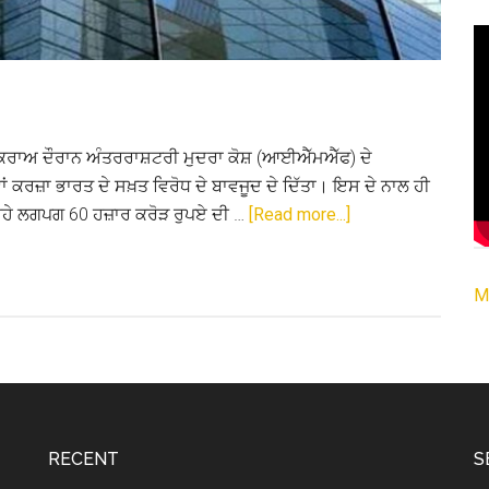
ਟਕਰਾਅ ਦੌਰਾਨ ਅੰਤਰਰਾਸ਼ਟਰੀ ਮੁਦਰਾ ਕੋਸ਼ (ਆਈਐੱਮਐੱਫ) ਦੇ
 ਕਰਜ਼ਾ ਭਾਰਤ ਦੇ ਸਖ਼ਤ ਵਿਰੋਧ ਦੇ ਬਾਵਜੂਦ ਦੇ ਦਿੱਤਾ। ਇਸ ਦੇ ਨਾਲ ਹੀ
about
ਹੇ ਲਗਪਗ 60 ਹਜ਼ਾਰ ਕਰੋੜ ਰੁਪਏ ਦੀ …
[Read more...]
ਆਈਐੱਮਐੱਫ
ਵੱਲੋਂ
M
ਪਾਕਿ
ਨੂੰ
ਹੁਣ
ਭਾਰੀ
ਕਰਜ਼ਾ
ਦੇਣਾ
RECENT
S
ਵੱਡੇ