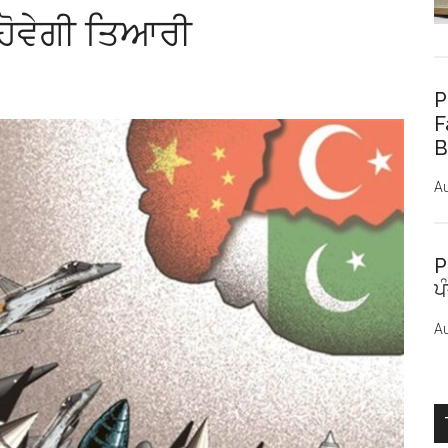
 ਹੋਵੇਗੀ ਤਿਆਰੀ
P
F
B
Au
P
ਪ
Au