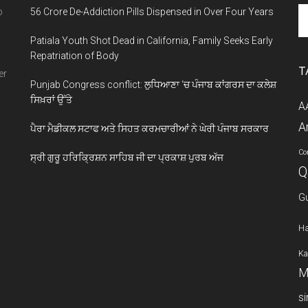
ਸਵਾਲ
Se
o
56 Crore De-Addiction Pills Dispensed in Over Four Years
ਖੜ੍ਹੇ
th
ਕਰਦਾ
Patiala Youth Shot Dead in California, Family Seeks Early
si
Repatriation of Body
...
ਹੈ
T
er
Punjab Congress conflict: ਲੁਧਿਆਣਾ ‘ਚ ਪੰਜਾਬ ਕਾਂਗਰਸ ਦਾ ਕਲੇਸ਼
ਸਿਖ਼ਰਾਂ ਉੱਤੇ
A
A
ਪੈਰਾ ਮੈਡੀਕਲ ਸਟਾਫ ਅਤੇ ਸਿਹਤ ਕਰਮਚਾਰੀਆਂ ਨੇ ਘੇਰੀ ਪੰਜਾਬ ਸਰਕਾਰ
Co
ਸ੍ਰੀ ਗੁਰੂ ਹਰਿਕ੍ਰਿਸ਼ਨ ਸਾਹਿਬ ਜੀ ਦਾ ਪ੍ਰਕਾਸ਼ ਪੁਰਬ ਅੱਜ
Q
G
Ha
Ka
M
s