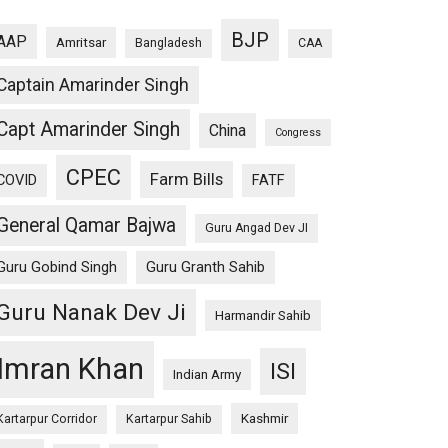
BJP
AAP
Amritsar
Bangladesh
CAA
Captain Amarinder Singh
Capt Amarinder Singh
China
Congress
CPEC
Farm Bills
COVID
FATF
General Qamar Bajwa
Guru Angad Dev JI
Guru Gobind Singh
Guru Granth Sahib
Guru Nanak Dev Ji
Harmandir Sahib
Imran Khan
ISI
Indian Army
Kashmir
Kartarpur Corridor
Kartarpur Sahib