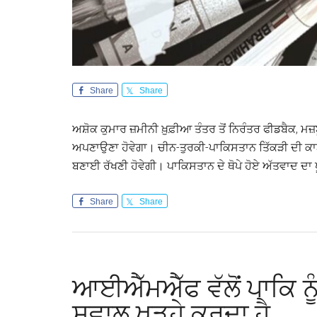
Share
Share
ਅਸ਼ੋਕ ਕੁਮਾਰ ਜ਼ਮੀਨੀ ਖ਼ੁਫ਼ੀਆ ਤੰਤਰ ਤੋਂ ਨਿਰੰਤਰ ਫੀਡਬੈਕ, ਮਜ
ਅਪਣਾਉਣਾ ਹੋਵੇਗਾ। ਚੀਨ-ਤੁਰਕੀ-ਪਾਕਿਸਤਾਨ ਤਿੱਕੜੀ ਦੀ ਕਾਟ ਲ
ਬਣਾਈ ਰੱਖਣੀ ਹੋਵੇਗੀ। ਪਾਕਿਸਤਾਨ ਦੇ ਥੋਪੇ ਹੋਏ ਅੱਤਵਾਦ ਦਾ 
Share
Share
ਆਈਐੱਮਐੱਫ ਵੱਲੋਂ ਪਾਕਿ ਨੂੰ 
ਸਵਾਲ ਖੜ੍ਹੇ ਕਰਦਾ ਹੈ