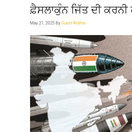
ਫ਼ੈਸਲਾਕੁੰਨ ਜਿੱਤ ਦੀ ਕਰਨੀ
May 21, 2025
By
Guest Author