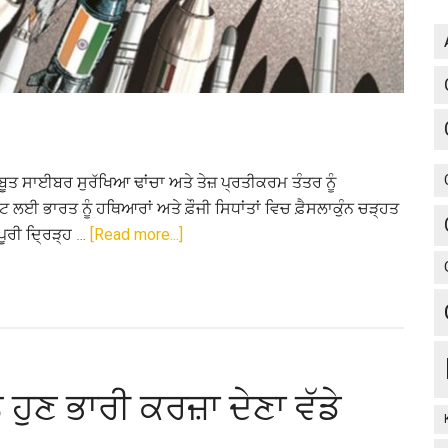
਼ਬੂਤ ਸਾਈਬਰ ਸੁਰੱਖਿਆ ਢਾਂਚਾ ਅਤੇ ਤੇਜ਼ ਪ੍ਰਤੀਕਰਮ ਤੰਤਰ ਨੂੰ
ਈ ਭਾਰਤ ਨੂੰ ਹਥਿਆਰਾਂ ਅਤੇ ਫ਼ੌਜੀ ਸਿਧਾਂਤਾਂ ਵਿਚ ਫ਼ੈਸਲਾਕੁੰਨ ਚੜ੍ਹਤ
about
ਪੂਰੀ ਦ੍ਰਿੜ੍ਹ …
[Read more...]
ਫ਼ੈਸਲਾਕੁੰਨ
ਜਿੱਤ
ਦੀ
ਕਰਨੀ
ਹੋਵੇਗੀ
ਤਿਆਰੀ
ਹੁਣ ਭਾਰੀ ਕਰਜ਼ਾ ਦੇਣਾ ਵੱਡੇ