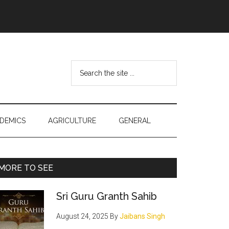
Search
the
site
...
DEMICS
AGRICULTURE
GENERAL
Primary
MORE TO SEE
Sidebar
Sri Guru Granth Sahib
August 24, 2025
By
Jaibans Singh