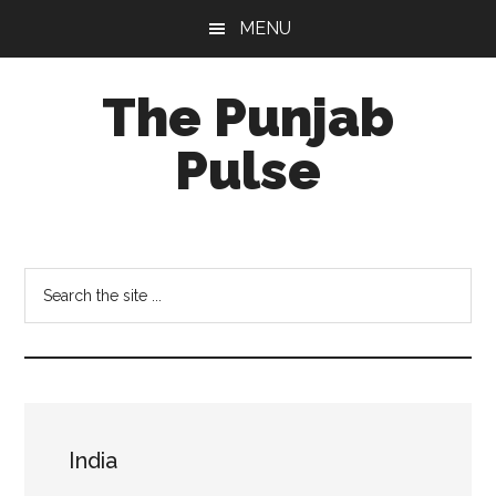
Skip
Skip
Skip
MENU
to
to
to
main
primary
footer
The Punjab
content
sidebar
Pulse
Centre
for
Socio-
Search
Cultural
the
Studies
site
...
India