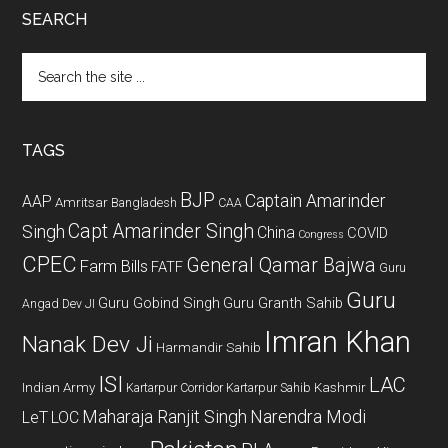
SEARCH
Search
the
site
...
TAGS
BJP
Captain Amarinder
AAP
Amritsar
Bangladesh
CAA
Capt Amarinder Singh
Singh
China
COVID
Congress
CPEC
General Qamar Bajwa
Farm Bills
FATF
Guru
Guru
Guru Gobind Singh
Guru Granth Sahib
Angad Dev JI
Imran Khan
Nanak Dev Ji
Harmandir Sahib
ISI
LAC
Indian Army
Kashmir
Kartarpur Corridor
Kartarpur Sahib
Maharaja Ranjit Singh
Narendra Modi
LeT
LOC