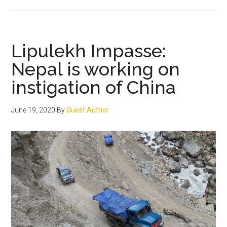
agitation:
Genesis
and
the
Lipulekh Impasse:
way
Nepal is working on
forward
instigation of China
June 19, 2020
By
Guest Author