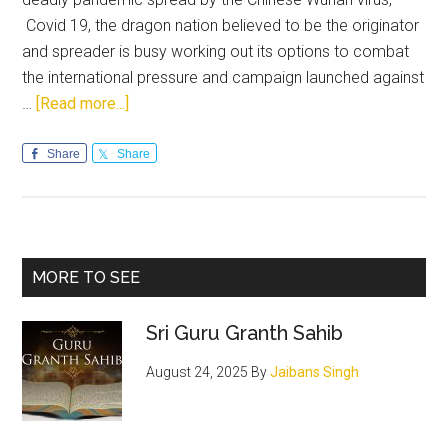
Covid 19, the dragon nation believed to be the originator
and spreader is busy working out its options to combat
the international pressure and campaign launched against
about
…
[Read more...]
Let
the
Share
Share
Dragon
Remain
Pushed
to
Primary
MORE TO SEE
the
Sidebar
Wall
Sri Guru Granth Sahib
August 24, 2025
By
Jaibans Singh