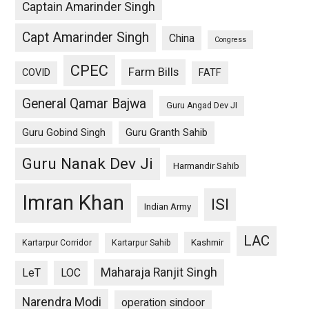
Captain Amarinder Singh
Capt Amarinder Singh
China
Congress
CPEC
Farm Bills
COVID
FATF
General Qamar Bajwa
Guru Angad Dev JI
Guru Gobind Singh
Guru Granth Sahib
Guru Nanak Dev Ji
Harmandir Sahib
Imran Khan
ISI
Indian Army
LAC
Kashmir
Kartarpur Corridor
Kartarpur Sahib
Maharaja Ranjit Singh
LeT
LOC
Narendra Modi
operation sindoor