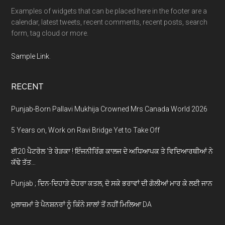
Examples of widgets that can be placed here in the footer are a
calendar, latest tweets, recent comments, recent posts, search
form, tag cloud or more.
Sample Link
.
RECENT
Punjab-Born Pallavi Mukhija Crowned Mrs Canada World 2026
5 Years on, Work on Ravi Bridge Yet to Take Off
ਈ20 ਪੈਟਰੋਲ ‘ਤੇ ਰੇੜਕਾ ! ਇੰਜਨੀਰਿੰਗ ਕਾਲਜ ਦੇ ਅਧਿਆਪਕ ਤੇ ਵਿਦਿਆਰਥੀਆਂ ਨੇ
ਕੱਢੇ ਤੱਤ…
Punjab ; ਦਿਨ-ਦਿਹਾੜੇ ਦੋਹਰਾ ਕਤਲ, ਦੋ ਸਕੇ ਭਰਾਵਾਂ ਦੀ ਗੋਲੀਆਂ ਮਾਰ ਕੇ ਲਈ ਜਾਨ
ਮੁਲਾਜ਼ਮਾਂ ਤੇ ਪੈਨਸ਼ਨਰਾਂ ਨੂੰ ਕਿੰਨੇ ਸਾਲਾਂ ਤੋਂ ਨਹੀਂ ਮਿਲਿਆ DA