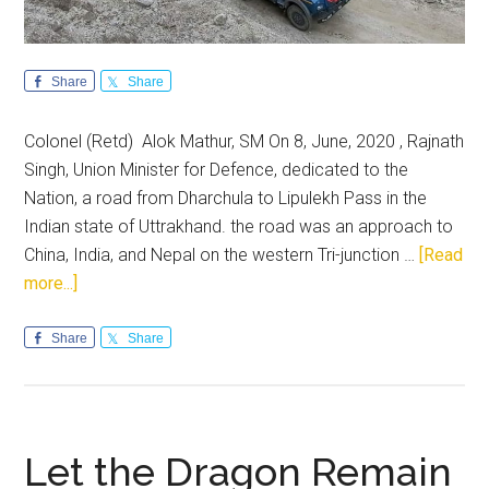
Share
Share
Colonel (Retd) Alok Mathur, SM On 8, June, 2020 , Rajnath
Singh, Union Minister for Defence, dedicated to the
Nation, a road from Dharchula to Lipulekh Pass in the
Indian state of Uttrakhand. the road was an approach to
China, India, and Nepal on the western Tri-junction …
[Read
about
more...]
Lipulekh
Impasse:
Share
Share
Nepal
is
working
on
Let the Dragon Remain
instigation