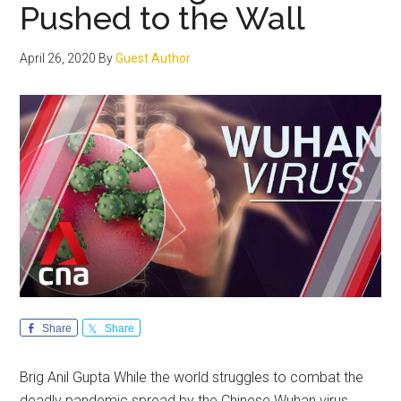
Pushed to the Wall
of
China
April 26, 2020
By
Guest Author
Share
Share
Brig Anil Gupta While the world struggles to combat the
deadly pandemic spread by the Chinese Wuhan virus,