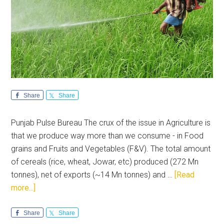
Share
Share
Punjab Pulse Bureau The crux of the issue in Agriculture is
that we produce way more than we consume - in Food
grains and Fruits and Vegetables (F&V). The total amount
of cereals (rice, wheat, Jowar, etc) produced (272 Mn
tonnes), net of exports (~14 Mn tonnes) and …
[Read
about
more...]
Farm
Bills
Share
Share