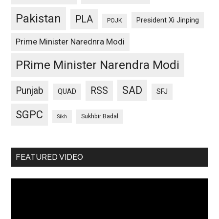
Pakistan
PLA
President Xi Jinping
POJK
Prime Minister Narednra Modi
PRime Minister Narendra Modi
SAD
Punjab
RSS
QUAD
SFJ
SGPC
Sukhbir Badal
Sikh
FEATURED VIDEO