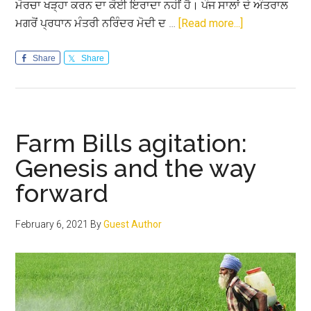
ਮੋਰਚਾ ਖੜ੍ਹਾ ਕਰਨ ਦਾ ਕੋਈ ਇਰਾਦਾ ਨਹੀਂ ਹੈ। ਪੰਜ ਸਾਲਾਂ ਦੇ ਅੰਤਰਾਲ
about
ਮਗਰੋਂ ਪ੍ਰਧਾਨ ਮੰਤਰੀ ਨਰਿੰਦਰ ਮੋਦੀ ਦ …
[Read more...]
ਆਪਸੀ
ਹਿੱਤਾਂ
Share
Share
ਵਾਲੀ
ਦੋਸਤੀ
Farm Bills agitation:
Genesis and the way
forward
February 6, 2021
By
Guest Author