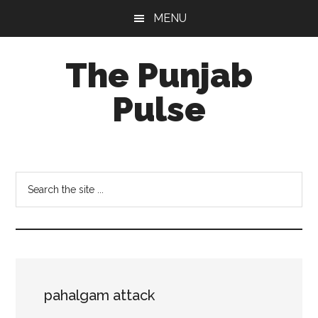
Skip
Skip
Skip
MENU
to
to
to
main
primary
footer
The Punjab
content
sidebar
Pulse
Centre
for
Socio-
Search
Cultural
the
Studies
site
...
pahalgam attack