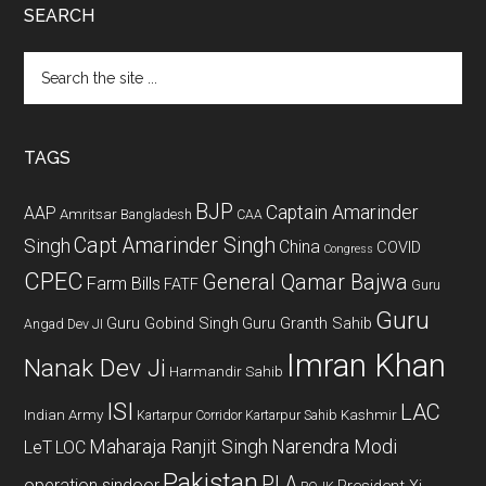
SEARCH
Search
the
site
...
TAGS
BJP
Captain Amarinder
AAP
Amritsar
Bangladesh
CAA
Capt Amarinder Singh
Singh
China
COVID
Congress
CPEC
General Qamar Bajwa
Farm Bills
FATF
Guru
Guru
Guru Gobind Singh
Guru Granth Sahib
Angad Dev JI
Imran Khan
Nanak Dev Ji
Harmandir Sahib
ISI
LAC
Indian Army
Kashmir
Kartarpur Corridor
Kartarpur Sahib
Maharaja Ranjit Singh
Narendra Modi
LeT
LOC
Pakistan
PLA
operation sindoor