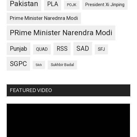
Pakistan
PLA
President Xi Jinping
POJK
Prime Minister Narednra Modi
PRime Minister Narendra Modi
SAD
Punjab
RSS
QUAD
SFJ
SGPC
Sukhbir Badal
Sikh
FEATURED VIDEO