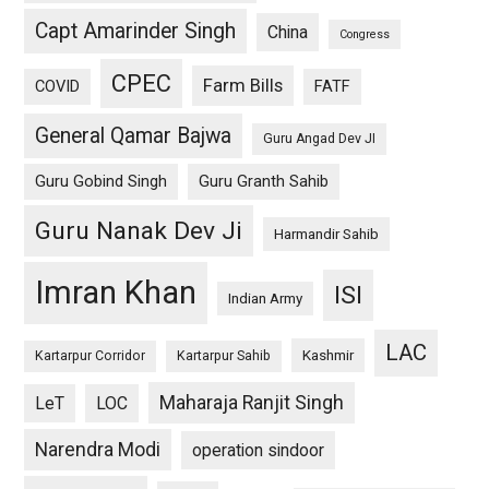
Capt Amarinder Singh
China
Congress
CPEC
Farm Bills
COVID
FATF
General Qamar Bajwa
Guru Angad Dev JI
Guru Gobind Singh
Guru Granth Sahib
Guru Nanak Dev Ji
Harmandir Sahib
Imran Khan
ISI
Indian Army
LAC
Kashmir
Kartarpur Corridor
Kartarpur Sahib
Maharaja Ranjit Singh
LeT
LOC
Narendra Modi
operation sindoor