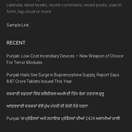
calendar, latest tweets, recent comments, recent posts, search
form, tag cloud or more.
Sample Link
.
RECENT
Punjab: Low-Cost Incendiary Devices — New Weapon of Choice
For Terror Modules
Punjab Hails See Surge in Buprenorphine Supply, Report Says
8.87 Crore Tablets Issued This Year
ਸਰਕਾਰੀ ਦਫ਼ਤਰਾਂ ਵਿੱਚ ਕਲੈਰੀਕਲ ਅਮਲੇ ਦੀ ਤਿੰਨ ਰੋਜ਼ਾ ਹੜਤਾਲ ਸ਼ੁਰੂ
ਆਂਗਣਵਾੜੀ ਵਰਕਰਾਂ ਵੱਲੋਂ ਮੁੱਖ ਮੰਤਰੀ ਦੀ ਕੋਠੀ ਨੇੜੇ ਧਰਨਾ
Punjab ’ਚ ਪ੍ਰੋਫੈਸਰਾਂ ਅਤੇ ਸਹਾਇਕ ਪ੍ਰੋਫੈਸਰਾਂ ਦੀਆਂ 2424 ਅਸਾਮੀਆਂ ਖ਼ਾਲੀ