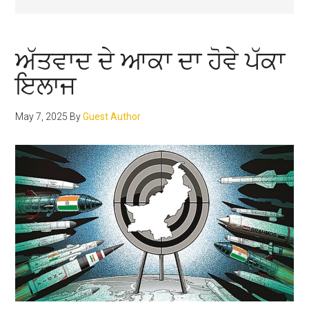
ਅੱਤਵਾਦ ਦੇ ਆਕਾ ਦਾ ਹੋਵੇ ਪੱਕਾ
ਇਲਾਜ
May 7, 2025
By
Guest Author