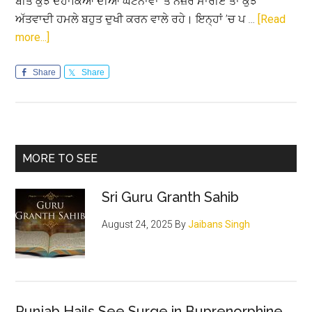
ਬੀਤੇ ਕੁਝ ਦਹਾਕਿਆਂ ਦੀਆਂ ਘਟਨਾਵਾਂ ’ਤੇ ਨਜ਼ਰ ਮਾਰੀਏ ਤਾਂ ਕੁਝ
ਅੱਤਵਾਦੀ ਹਮਲੇ ਬਹੁਤ ਦੁਖੀ ਕਰਨ ਵਾਲੇ ਰਹੇ। ਇਨ੍ਹਾਂ ’ਚ ਪ …
[Read
about
more...]
ਪਾਕਿਸਤਾਨੀ
ਫ਼ੌਜ
Share
Share
ਹੈ
ਅੱਤਵਾਦ
ਦੀ
ਜੜ੍ਹ
Primary
MORE TO SEE
Sidebar
Sri Guru Granth Sahib
August 24, 2025
By
Jaibans Singh
Punjab Hails See Surge in Buprenorphine