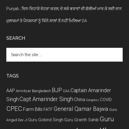
Punjab ; ਦਿਨ-ਦਿਹਾੜੇ ਦੋਹਰਾ ਕਤਲ, ਦੋ ਸਕੇ ਭਰਾਵਾਂ ਦੀ ਗੋਲੀਆਂ ਮਾਰ ਕੇ ਲਈ ਜਾਨ
ਮੁਲਾਜ਼ਮਾਂ ਤੇ ਪੈਨਸ਼ਨਰਾਂ ਨੂੰ ਕਿੰਨੇ ਸਾਲਾਂ ਤੋਂ ਨਹੀਂ ਮਿਲਿਆ DA
SEARCH
Search
the
site
...
TAGS
BJP
Captain Amarinder
AAP
Amritsar
Bangladesh
CAA
Capt Amarinder Singh
Singh
China
COVID
Congress
CPEC
General Qamar Bajwa
Farm Bills
FATF
Guru
Guru
Guru Gobind Singh
Guru Granth Sahib
Angad Dev JI