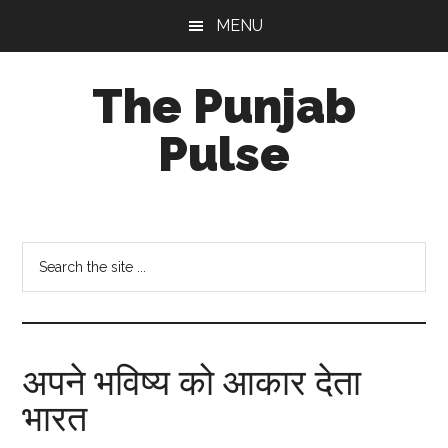
Skip
Skip
Skip
MENU
to
to
to
main
primary
footer
The Punjab
content
sidebar
Pulse
Centre
for
Socio-
Search
Cultural
the
Studies
site
...
अपने भविष्य को आकार देता
भारत