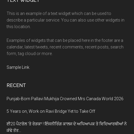
Footer
TEXT WIDGET
This is an example of a text widget which can be used to
describe a particular service. You can also use other widgets in
this location.
Examples of widgets that can be placed here in the footer are a
calendar, latest tweets, recent comments, recent posts, search
form, tag cloud or more.
Sample Link
.
RECENT
Punjab-Born Pallavi Mukhija Crowned Mrs Canada World 2026
5 Years on, Work on Ravi Bridge Yet to Take Off
ਈ20 ਪੈਟਰੋਲ ‘ਤੇ ਰੇੜਕਾ ! ਇੰਜਨੀਰਿੰਗ ਕਾਲਜ ਦੇ ਅਧਿਆਪਕ ਤੇ ਵਿਦਿਆਰਥੀਆਂ ਨੇ
ਕੱਢੇ ਤੱਤ…