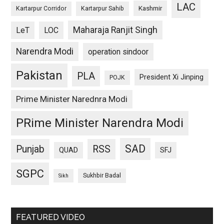
LAC
Kashmir
Kartarpur Corridor
Kartarpur Sahib
Maharaja Ranjit Singh
LeT
LOC
Narendra Modi
operation sindoor
Pakistan
PLA
President Xi Jinping
POJK
Prime Minister Narednra Modi
PRime Minister Narendra Modi
SAD
Punjab
RSS
QUAD
SFJ
SGPC
Sukhbir Badal
Sikh
FEATURED VIDEO