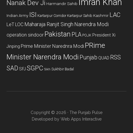
Imran Khan
Nanak Dev Ji
Harmandir Sahib
ISI
LAC
Indian Army
Kashmir
Kartarpur Corridor
Kartarpur Sahib
Maharaja Ranjit Singh
Narendra Modi
LeT
LOC
Pakistan
PLA
operation sindoor
President Xi
POJK
PRime
Prime Minister Narednra Modi
Jinping
Minister Narendra Modi
Punjab
RSS
QUAD
SAD
SGPC
SFJ
Sukhbir Badal
Sikh
Copyright © 2026 · The Punjab Pulse
Developed by
Web Apps Interactive