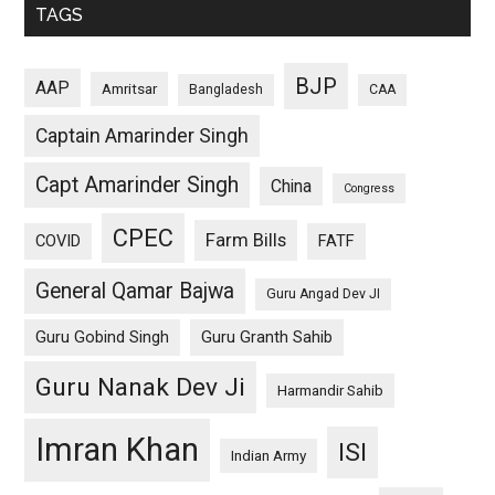
TAGS
BJP
AAP
Amritsar
Bangladesh
CAA
Captain Amarinder Singh
Capt Amarinder Singh
China
Congress
CPEC
Farm Bills
COVID
FATF
General Qamar Bajwa
Guru Angad Dev JI
Guru Gobind Singh
Guru Granth Sahib
Guru Nanak Dev Ji
Harmandir Sahib
Imran Khan
ISI
Indian Army