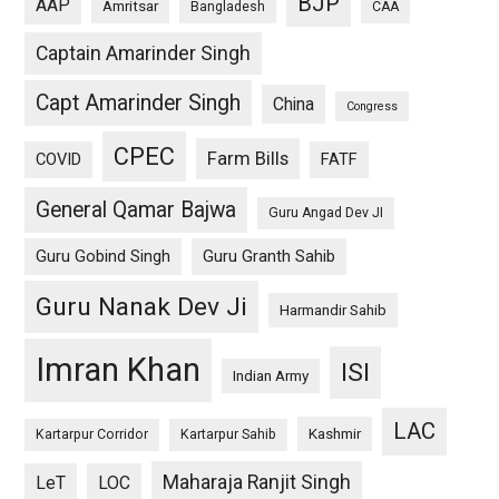
BJP
AAP
Amritsar
Bangladesh
CAA
Captain Amarinder Singh
Capt Amarinder Singh
China
Congress
CPEC
Farm Bills
COVID
FATF
General Qamar Bajwa
Guru Angad Dev JI
Guru Gobind Singh
Guru Granth Sahib
Guru Nanak Dev Ji
Harmandir Sahib
Imran Khan
ISI
Indian Army
LAC
Kashmir
Kartarpur Corridor
Kartarpur Sahib
Maharaja Ranjit Singh
LeT
LOC