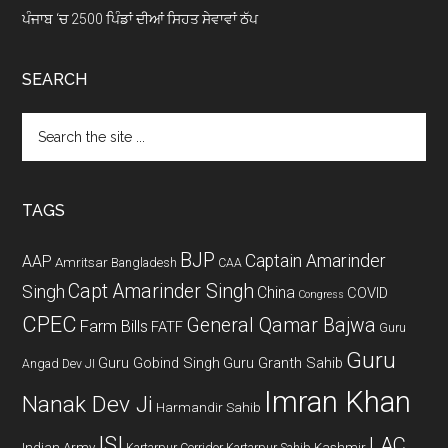
ਪੰਜਾਬ ‘ਚ 2500 ਪਿੰਡਾਂ ਦੀਆਂ ਸਿਹਤ ਸੇਵਾਵਾਂ ਠੱਪ
SEARCH
Search
the
site
...
TAGS
BJP
Captain Amarinder
AAP
Amritsar
Bangladesh
CAA
Capt Amarinder Singh
Singh
China
COVID
Congress
CPEC
General Qamar Bajwa
Farm Bills
FATF
Guru
Guru
Guru Gobind Singh
Guru Granth Sahib
Angad Dev JI
Imran Khan
Nanak Dev Ji
Harmandir Sahib
ISI
LAC
Indian Army
Kashmir
Kartarpur Corridor
Kartarpur Sahib