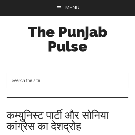
Skip
Skip
Skip
MENU
to
to
to
main
primary
footer
The Punjab
content
sidebar
Pulse
Centre
for
Socio-
Search
Cultural
the
Studies
site
...
कम्युनिस्ट पार्टी और सोनिया
कांग्रेस का देशद्रोह