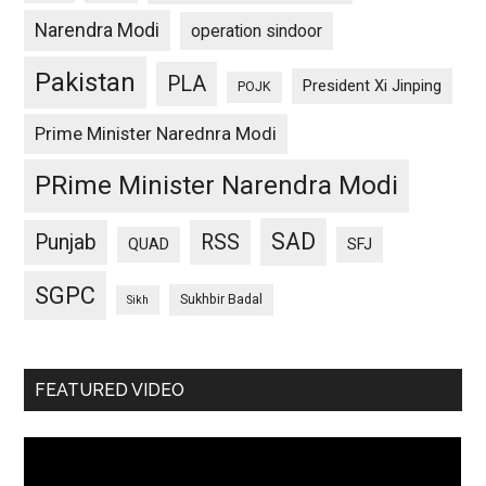
Narendra Modi
operation sindoor
Pakistan
PLA
President Xi Jinping
POJK
Prime Minister Narednra Modi
PRime Minister Narendra Modi
SAD
Punjab
RSS
QUAD
SFJ
SGPC
Sukhbir Badal
Sikh
FEATURED VIDEO