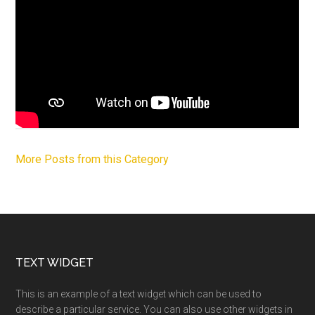
More Posts from this Category
Footer
TEXT WIDGET
This is an example of a text widget which can be used to
describe a particular service. You can also use other widgets in