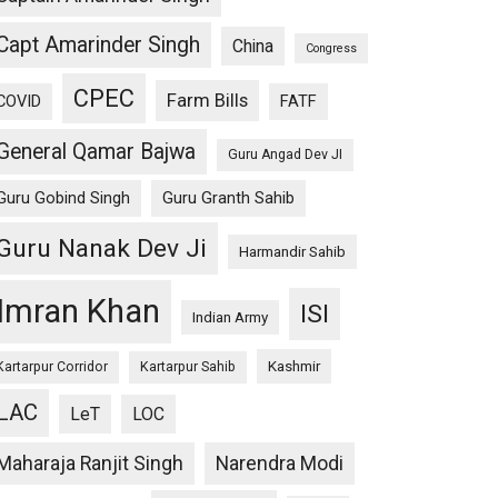
Capt Amarinder Singh
China
Congress
CPEC
Farm Bills
COVID
FATF
General Qamar Bajwa
Guru Angad Dev JI
Guru Gobind Singh
Guru Granth Sahib
Guru Nanak Dev Ji
Harmandir Sahib
Imran Khan
ISI
Indian Army
Kashmir
Kartarpur Corridor
Kartarpur Sahib
LAC
LeT
LOC
Maharaja Ranjit Singh
Narendra Modi