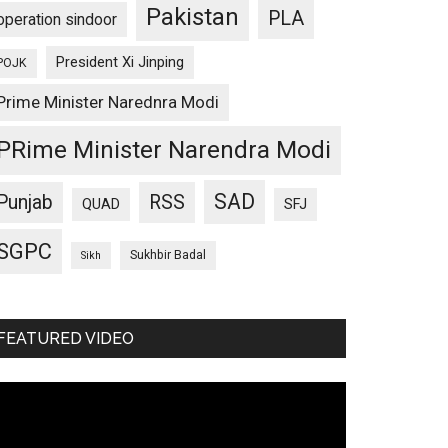
Pakistan
PLA
operation sindoor
President Xi Jinping
POJK
Prime Minister Narednra Modi
PRime Minister Narendra Modi
SAD
Punjab
RSS
QUAD
SFJ
SGPC
Sukhbir Badal
Sikh
FEATURED VIDEO