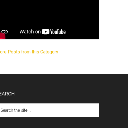
ore Posts from this Category
EARCH
arch
e
te