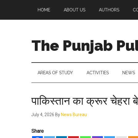
Skip
Skip
Skip
Skip
HOME
ABOUT US
AUTHORS
C
to
to
to
to
main
secondary
primary
footer
content
menu
sidebar
The Punjab Pu
Centre
for
Socio-
AREAS OF STUDY
ACTIVITIES
NEWS
Cultural
Studies
पाकिस्तान का क्रूर चेहरा 
July 4, 2026
By
News Bureau
Share