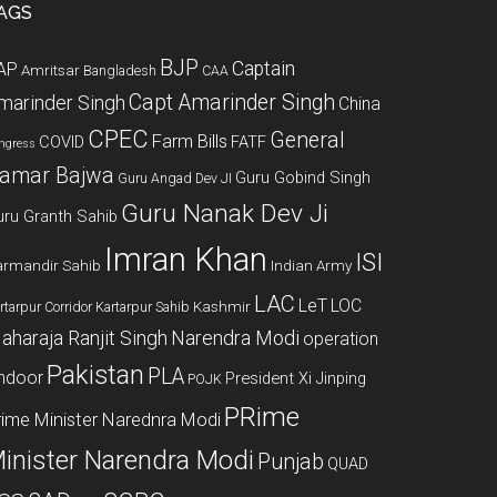
AGS
BJP
Captain
AP
Amritsar
Bangladesh
CAA
Capt Amarinder Singh
marinder Singh
China
CPEC
General
Farm Bills
COVID
FATF
ngress
amar Bajwa
Guru Gobind Singh
Guru Angad Dev JI
Guru Nanak Dev Ji
uru Granth Sahib
Imran Khan
ISI
rmandir Sahib
Indian Army
LAC
LeT
LOC
Kashmir
rtarpur Corridor
Kartarpur Sahib
aharaja Ranjit Singh
Narendra Modi
operation
Pakistan
PLA
indoor
President Xi Jinping
POJK
PRime
rime Minister Narednra Modi
inister Narendra Modi
Punjab
QUAD