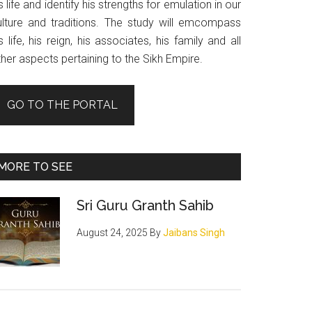
s life and identify his strengths for emulation in our
ulture and traditions. The study will emcompass
s life, his reign, his associates, his family and all
her aspects pertaining to the Sikh Empire.
GO TO THE PORTAL
MORE TO SEE
Sri Guru Granth Sahib
August 24, 2025
By
Jaibans Singh