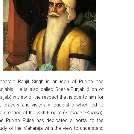
aharaja Ranjit Singh is an icon of Punjab and
unjabis. He is also called Sher-e-Punjab (Lion of
njab) in view of the respect that is due to him for
is bravery and visionary leadership which led to
he creation of the Sikh Empire (Sarkaar-e-Khalsa).
he Punjab Pulse has dedicated a portal to the
tudy of the Maharaja with the view to understand