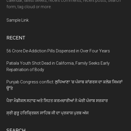
calendar, latest tweets, recent comments, recent posts, search
form, tag cloud or more.
Sample Link
.
RECENT
56 Crore De-Addiction Pills Dispensed in Over Four Years
Patiala Youth Shot Dead in California, Family Seeks Early
Repatriation of Body
Punjab Congress conflict: ਲੁਧਿਆਣਾ ‘ਚ ਪੰਜਾਬ ਕਾਂਗਰਸ ਦਾ ਕਲੇਸ਼ ਸਿਖ਼ਰਾਂ
ਉੱਤੇ
ਪੈਰਾ ਮੈਡੀਕਲ ਸਟਾਫ ਅਤੇ ਸਿਹਤ ਕਰਮਚਾਰੀਆਂ ਨੇ ਘੇਰੀ ਪੰਜਾਬ ਸਰਕਾਰ
ਸ੍ਰੀ ਗੁਰੂ ਹਰਿਕ੍ਰਿਸ਼ਨ ਸਾਹਿਬ ਜੀ ਦਾ ਪ੍ਰਕਾਸ਼ ਪੁਰਬ ਅੱਜ
SEARCH