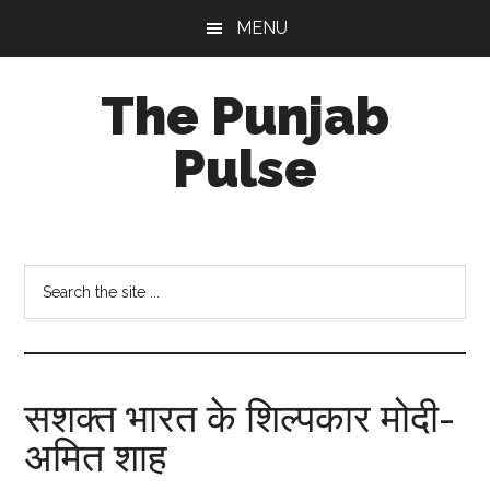
Skip
Skip
Skip
MENU
to
to
to
main
primary
footer
The Punjab
content
sidebar
Pulse
Centre
for
Socio-
Search
Cultural
the
Studies
site
...
सशक्त भारत के शिल्पकार मोदी-
अमित शाह