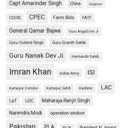
Capt Amarinder Singh
China
Congress
CPEC
Farm Bills
COVID
FATF
General Qamar Bajwa
Guru Angad Dev JI
Guru Gobind Singh
Guru Granth Sahib
Guru Nanak Dev Ji
Harmandir Sahib
Imran Khan
ISI
Indian Army
LAC
Kashmir
Kartarpur Corridor
Kartarpur Sahib
Maharaja Ranjit Singh
LeT
LOC
Narendra Modi
operation sindoor
Pakistan
PLA
President Xi Jinping
POJK