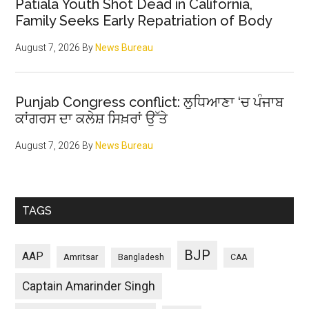
Patiala Youth Shot Dead in California,
Family Seeks Early Repatriation of Body
August 7, 2026
By
News Bureau
Punjab Congress conflict: ਲੁਧਿਆਣਾ ‘ਚ ਪੰਜਾਬ
ਕਾਂਗਰਸ ਦਾ ਕਲੇਸ਼ ਸਿਖ਼ਰਾਂ ਉੱਤੇ
August 7, 2026
By
News Bureau
TAGS
BJP
AAP
Amritsar
Bangladesh
CAA
Captain Amarinder Singh