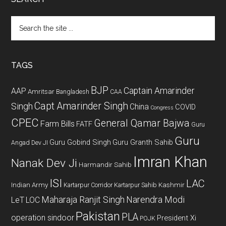
Search
the
site
...
TAGS
BJP
Captain Amarinder
AAP
Amritsar
Bangladesh
CAA
Capt Amarinder Singh
Singh
China
COVID
Congress
CPEC
General Qamar Bajwa
Farm Bills
FATF
Guru
Guru
Guru Gobind Singh
Guru Granth Sahib
Angad Dev JI
Imran Khan
Nanak Dev Ji
Harmandir Sahib
ISI
LAC
Indian Army
Kashmir
Kartarpur Corridor
Kartarpur Sahib
Maharaja Ranjit Singh
Narendra Modi
LeT
LOC
Pakistan
PLA
operation sindoor
President Xi
POJK