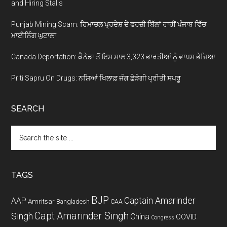
and Hiring Stalls
Punjab Mining Scam: ਹਿਮਾਚਲ ਪ੍ਰਦੇਸ਼ ਦੇ ਫਰਜ਼ੀ ਬਿੱਲਾਂ ਰਾਹੀਂ ਪੰਜਾਬ ਵਿੱਚ
ਮਾਈਨਿੰਗ ਘੁਟਾਲਾ
Canada Deportation: ਕੈਨੇਡਾ ਤੋਂ ਇਸ ਸਾਲ 3,323 ਭਾਰਤੀਆਂ ਨੂੰ ਵਾਪਸ ਭੇਜਿਆ
Priti Sapru On Drugs: ਨਸ਼ਿਆਂ ਖਿਲਾਫ਼ ਜੰਗ ਛੇੜੇਗੀ ਪ੍ਰੀਤੀ ਸਪਰੂ
SEARCH
Search
the
site
...
TAGS
BJP
Captain Amarinder
AAP
Amritsar
Bangladesh
CAA
Capt Amarinder Singh
Singh
China
COVID
Congress