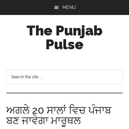
Skip
Skip
Skip
MENU
to
to
to
main
primary
footer
The Punjab
content
sidebar
Pulse
Centre
for
Socio-
Search
Cultural
the
Studies
site
...
ਅਗਲੇ 20 ਸਾਲਾਂ ਵਿਚ ਪੰਜਾਬ
ਬਣ ਜਾਵੇਗਾ ਮਾਰੂਥਲ