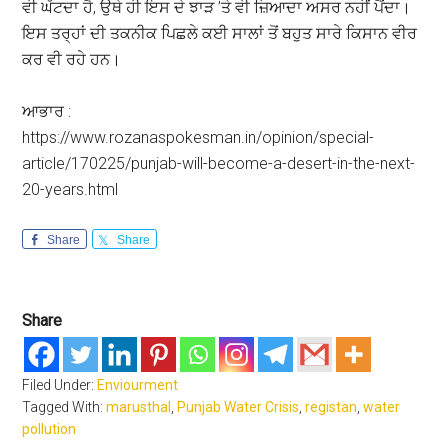
ਵੀ ਘੱਟਦਾ ਹੈ, ਉਥੇ ਹੀ ਇਸ ਦੇ ਝਾੜ ’ਤੇ ਵੀ ਜ਼ਿਆਦਾ ਅਸਰ ਨਹੀਂ ਪੈਂਦਾ।
ਇਸ ਤਰ੍ਹਾਂ ਦੀ ਤਕਨੀਕ ਪਿਛਲੇ ਕਈ ਸਾਲਾਂ ਤੋਂ ਬਹੁਤ ਸਾਰੇ ਕਿਸਾਨ ਵੀਰ
ਕਰ ਵੀ ਰਹੇ ਹਨ।
ਆਭਾਰ :
https://www.rozanaspokesman.in/opinion/special-
article/170225/punjab-will-become-a-desert-in-the-next-
20-years.html
Share
Share
Share
Filed Under:
Enviourment
Tagged With:
marusthal
,
Punjab Water Crisis
,
registan
,
water
pollution