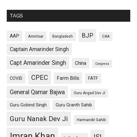
TAGS
BJP
AAP
Amritsar
Bangladesh
CAA
Captain Amarinder Singh
Capt Amarinder Singh
China
Congress
CPEC
Farm Bills
COVID
FATF
General Qamar Bajwa
Guru Angad Dev JI
Guru Gobind Singh
Guru Granth Sahib
Guru Nanak Dev Ji
Harmandir Sahib
Imran Khan
ISI