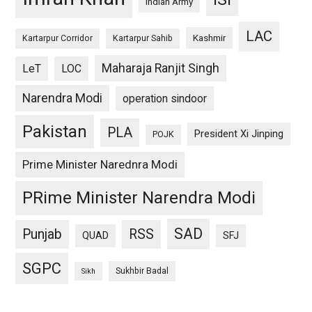
Indian Army
LAC
Kashmir
Kartarpur Corridor
Kartarpur Sahib
Maharaja Ranjit Singh
LeT
LOC
Narendra Modi
operation sindoor
Pakistan
PLA
President Xi Jinping
POJK
Prime Minister Narednra Modi
PRime Minister Narendra Modi
SAD
Punjab
RSS
QUAD
SFJ
SGPC
Sukhbir Badal
Sikh