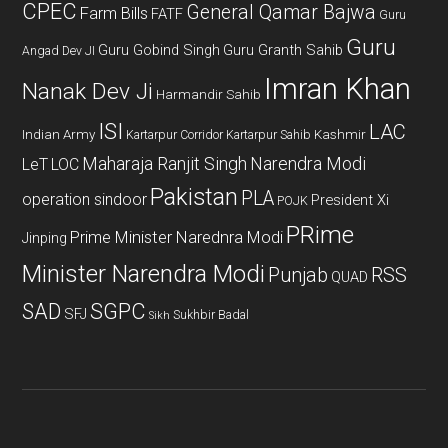
CPEC
General Qamar Bajwa
Farm Bills
FATF
Guru
Guru
Guru Gobind Singh
Guru Granth Sahib
Angad Dev JI
Imran Khan
Nanak Dev Ji
Harmandir Sahib
ISI
LAC
Indian Army
Kashmir
Kartarpur Corridor
Kartarpur Sahib
Maharaja Ranjit Singh
Narendra Modi
LeT
LOC
Pakistan
PLA
operation sindoor
President Xi
POJK
PRime
Prime Minister Narednra Modi
Jinping
Minister Narendra Modi
Punjab
RSS
QUAD
SAD
SGPC
SFJ
Sukhbir Badal
Sikh