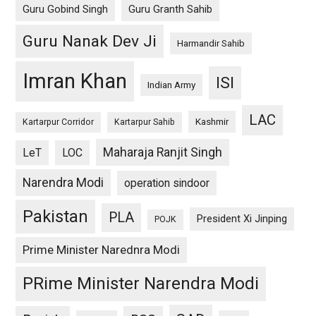
Guru Gobind Singh
Guru Granth Sahib
Guru Nanak Dev Ji
Harmandir Sahib
Imran Khan
ISI
Indian Army
LAC
Kashmir
Kartarpur Corridor
Kartarpur Sahib
Maharaja Ranjit Singh
LeT
LOC
Narendra Modi
operation sindoor
Pakistan
PLA
President Xi Jinping
POJK
Prime Minister Narednra Modi
PRime Minister Narendra Modi