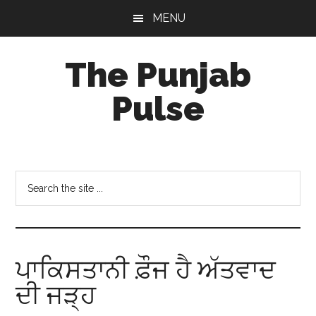
Skip
Skip
Skip
MENU
to
to
to
main
primary
footer
The Punjab
content
sidebar
Pulse
Centre
for
Socio-
Search
Cultural
the
Studies
site
...
ਪਾਕਿਸਤਾਨੀ ਫ਼ੌਜ ਹੈ ਅੱਤਵਾਦ
ਦੀ ਜੜ੍ਹ