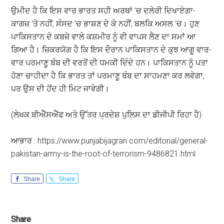
ਉਮੀਦ ਹੈ ਕਿ ਇਸ ਵਾਰ ਭਾਰਤ ਸਹੀ ਅਰਥਾਂ ’ਚ ਦਲੇਰੀ ਦਿਖਾਏਗਾ-
ਕਾਗਜ਼ ’ਤੇ ਨਹੀਂ, ਸੰਸਦ ’ਚ ਭਾਸ਼ਣ ਦੇ ਕੇ ਨਹੀਂ, ਬਲਕਿ ਅਸਲ ’ਚ। ਹੁਣ
ਪਾਕਿਸਤਾਨ ਦੇ ਕਬਜ਼ੇ ਵਾਲੇ ਕਸ਼ਮੀਰ ਨੂੰ ਵੀ ਵਾਪਸ ਲੈਣ ਦਾ ਸਮਾਂ ਆ
ਗਿਆ ਹੈ। ਜ਼ਿਕਰਯੋਗ ਹੈ ਕਿ ਇਸ ਦੌਰਾਨ ਪਾਕਿਸਤਾਨ ਦੇ ਕੁਝ ਆਗੂ ਵਾਰ-
ਵਾਰ ਪਰਮਾਣੂ ਬੰਬ ਦੀ ਵਰਤੋਂ ਦੀ ਧਮਕੀ ਦਿੰਦੇ ਹਨ। ਪਾਕਿਸਤਾਨ ਨੂੰ ਪਤਾ
ਹੋਣਾ ਚਾਹੀਦਾ ਹੈ ਕਿ ਭਾਰਤ ਤਾਂ ਪਰਮਾਣੂ ਬੰਬ ਦਾ ਸਾਹਮਣਾ ਕਰ ਲਵੇਗਾ,
ਪਰ ਉਸ ਦੀ ਹੋਂਦ ਹੀ ਮਿਟ ਜਾਵੇਗੀ।
(ਲੇਖਕ ਬੀਐੱਸਐੱਫ ਅਤੇ ਉੱਤਰ ਪ੍ਰਦੇਸ਼ ਪੁਲਿਸ ਦਾ ਡੀਜੀਪੀ ਰਿਹਾ ਹੈ)
ਆਭਾਰ : https://www.punjabijagran.com/editorial/general-
pakistan-army-is-the-root-of-terrorism-9486821.html
Share
Share
Share