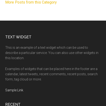
More Posts from this Category
Footer
TEXT WIDGET
This is an example of a text widget which can be used to
describe a particular service. You can also use other widgets in
this location.
Examples of widgets that can be placed here in the footer are a
calendar, latest tweets, recent comments, recent posts, search
form, tag cloud or more.
Sample Link
.
RECENT