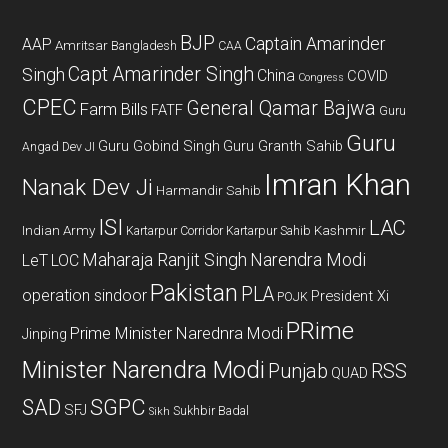
BJP
Captain Amarinder
AAP
Amritsar
Bangladesh
CAA
Capt Amarinder Singh
Singh
China
COVID
Congress
CPEC
General Qamar Bajwa
Farm Bills
FATF
Guru
Guru
Guru Gobind Singh
Guru Granth Sahib
Angad Dev JI
Imran Khan
Nanak Dev Ji
Harmandir Sahib
ISI
LAC
Indian Army
Kashmir
Kartarpur Corridor
Kartarpur Sahib
Maharaja Ranjit Singh
Narendra Modi
LeT
LOC
Pakistan
PLA
operation sindoor
President Xi
POJK
PRime
Prime Minister Narednra Modi
Jinping
Minister Narendra Modi
Punjab
RSS
QUAD
SAD
SGPC
SFJ
Sukhbir Badal
Sikh