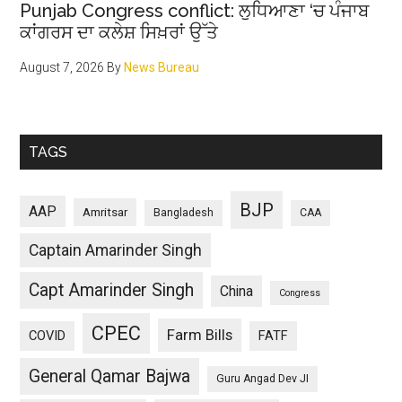
Punjab Congress conflict: ਲੁਧਿਆਣਾ ‘ਚ ਪੰਜਾਬ
ਕਾਂਗਰਸ ਦਾ ਕਲੇਸ਼ ਸਿਖ਼ਰਾਂ ਉੱਤੇ
August 7, 2026
By
News Bureau
TAGS
BJP
AAP
Amritsar
Bangladesh
CAA
Captain Amarinder Singh
Capt Amarinder Singh
China
Congress
CPEC
Farm Bills
COVID
FATF
General Qamar Bajwa
Guru Angad Dev JI