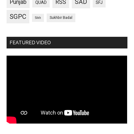
SAD
Punjab
RSS
QUAD
SFJ
SGPC
Sukhbir Badal
Sikh
FEATURED VIDEO