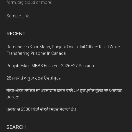
form, tag cloud or more.
Sample Link
.
RECENT
Ramandeep Kaur Maan, Punjabi-Origin Jail Officer Killed While
Transferring Prisoner In Canada
Punjab Hikes MBBS Fees For 2026–27 Session
28 ਸਾਲਾਂ ਤੋਂ ਅਧੂਰਾ ਰੇਲਵੇ ਓਵਰਬ੍ਰਿਜ
ਜੰਤਰ-ਮੰਤਰ ਸਾਜ਼ਿਸ਼ ਦਾ ਪਰਦਾਫਾਸ਼ ਕਰਨ ਵਾਲੇ CP ਗੁਰਪ੍ਰੀਤ ਭੁੱਲਰ ਦਾ ਅਚਾਨਕ
ਤਬਾਦਲਾ
ਪੰਜਾਬ ‘ਚ 2500 ਪਿੰਡਾਂ ਦੀਆਂ ਸਿਹਤ ਸੇਵਾਵਾਂ ਠੱਪ
SEARCH