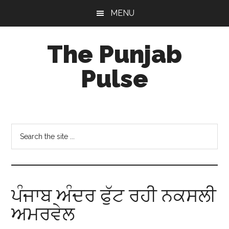
Skip
Skip
Skip
MENU
to
to
to
main
primary
footer
The Punjab
content
sidebar
Pulse
Centre
for
Socio-
Search
Cultural
the
Studies
site
...
ਪੰਜਾਬ ਅੰਦਰ ਫੁੱਟ ਰਹੀ ਨਕਸਲੀ
ਅਮਰਵੇਲ