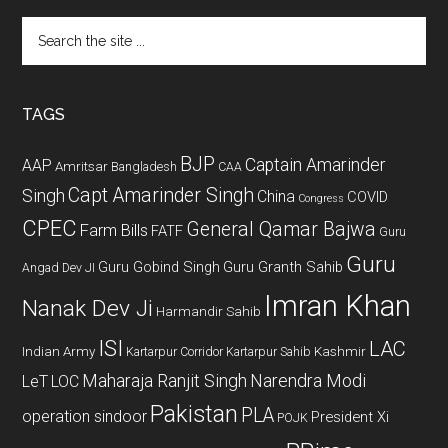
Search
the
site
...
TAGS
BJP
Captain Amarinder
AAP
Amritsar
Bangladesh
CAA
Capt Amarinder Singh
Singh
China
COVID
Congress
CPEC
General Qamar Bajwa
Farm Bills
FATF
Guru
Guru
Guru Gobind Singh
Guru Granth Sahib
Angad Dev JI
Imran Khan
Nanak Dev Ji
Harmandir Sahib
ISI
LAC
Indian Army
Kashmir
Kartarpur Corridor
Kartarpur Sahib
Maharaja Ranjit Singh
Narendra Modi
LeT
LOC
Pakistan
PLA
operation sindoor
President Xi
POJK