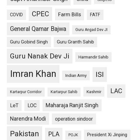
CPEC
Farm Bills
COVID
FATF
General Qamar Bajwa
Guru Angad Dev JI
Guru Gobind Singh
Guru Granth Sahib
Guru Nanak Dev Ji
Harmandir Sahib
Imran Khan
ISI
Indian Army
LAC
Kashmir
Kartarpur Corridor
Kartarpur Sahib
Maharaja Ranjit Singh
LeT
LOC
Narendra Modi
operation sindoor
Pakistan
PLA
President Xi Jinping
POJK