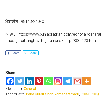
ਮੋਬਾਈਲ : 98143-24040
ਆਭਾਰ : https://www.punjabijagran.com/editorial/general-
baba-gurdit-singh-with-guru-nanak-ship-9385423.html
Share
Share
Share
Filed Under:
General
Tagged With:
Baba Gurdit singh
,
komagatamaru
,
ਕਾਮਾਗਾਟਾਮਾਰੂ