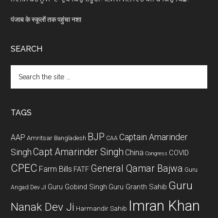
पंजाब के स्कूलों तक पहुंचा नशा
SEARCH
Search
the
site
...
TAGS
BJP
Captain Amarinder
AAP
Amritsar
Bangladesh
CAA
Capt Amarinder Singh
Singh
China
COVID
Congress
CPEC
General Qamar Bajwa
Farm Bills
FATF
Guru
Guru
Guru Gobind Singh
Guru Granth Sahib
Angad Dev JI
Imran Khan
Nanak Dev Ji
Harmandir Sahib