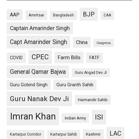
BJP
AAP
Amritsar
Bangladesh
CAA
Captain Amarinder Singh
Capt Amarinder Singh
China
Congress
CPEC
Farm Bills
COVID
FATF
General Qamar Bajwa
Guru Angad Dev JI
Guru Gobind Singh
Guru Granth Sahib
Guru Nanak Dev Ji
Harmandir Sahib
Imran Khan
ISI
Indian Army
LAC
Kashmir
Kartarpur Corridor
Kartarpur Sahib