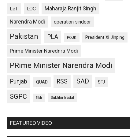
Maharaja Ranjit Singh
LeT
LOC
Narendra Modi
operation sindoor
Pakistan
PLA
President Xi Jinping
POJK
Prime Minister Narednra Modi
PRime Minister Narendra Modi
SAD
Punjab
RSS
QUAD
SFJ
SGPC
Sukhbir Badal
Sikh
FEATURED VIDEO