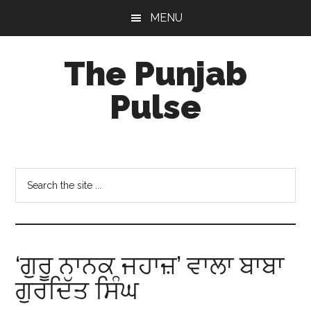
Skip
Skip
Skip
MENU
to
to
to
main
primary
footer
The Punjab
content
sidebar
Pulse
Centre
for
Socio-
Search
Cultural
the
Studies
site
...
‘ਗੁਰੂ ਨਾਨਕ ਜਹਾਜ਼’ ਵਾਲਾ ਬਾਬਾ
ਗੁਰਦਿੱਤ ਸਿੰਘ