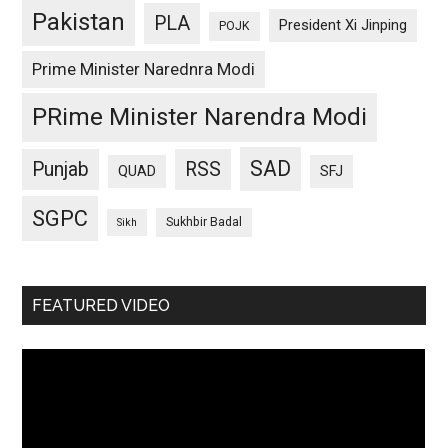
Pakistan
PLA
President Xi Jinping
POJK
Prime Minister Narednra Modi
PRime Minister Narendra Modi
SAD
Punjab
RSS
QUAD
SFJ
SGPC
Sukhbir Badal
Sikh
FEATURED VIDEO