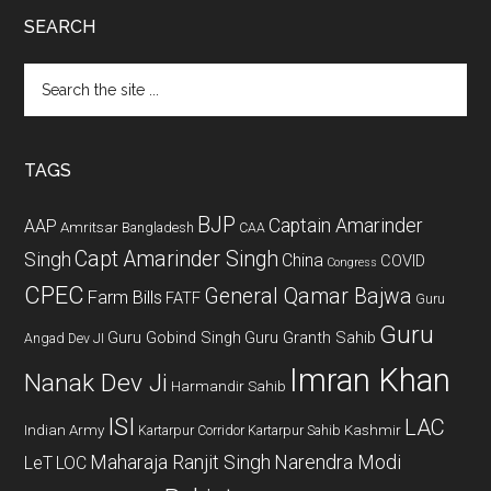
SEARCH
Search
the
site
...
TAGS
BJP
Captain Amarinder
AAP
Amritsar
Bangladesh
CAA
Capt Amarinder Singh
Singh
China
COVID
Congress
CPEC
General Qamar Bajwa
Farm Bills
FATF
Guru
Guru
Guru Gobind Singh
Guru Granth Sahib
Angad Dev JI
Imran Khan
Nanak Dev Ji
Harmandir Sahib
ISI
LAC
Indian Army
Kashmir
Kartarpur Corridor
Kartarpur Sahib
Maharaja Ranjit Singh
Narendra Modi
LeT
LOC