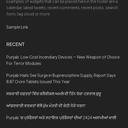
Examples of widgets that can be placed here in the footer are a
calendar, latest tweets, recent comments, recent posts, search
form, tag cloud or more.
Sample Link
.
RECENT
Punjab: Low-Cost Incendiary Devices — New Weapon of Choice
For Terror Modules
Punjab Hails See Surge in Buprenorphine Supply, Report Says
8.87 Crore Tablets Issued This Year
ਸਰਕਾਰੀ ਦਫ਼ਤਰਾਂ ਵਿੱਚ ਕਲੈਰੀਕਲ ਅਮਲੇ ਦੀ ਤਿੰਨ ਰੋਜ਼ਾ ਹੜਤਾਲ ਸ਼ੁਰੂ
ਆਂਗਣਵਾੜੀ ਵਰਕਰਾਂ ਵੱਲੋਂ ਮੁੱਖ ਮੰਤਰੀ ਦੀ ਕੋਠੀ ਨੇੜੇ ਧਰਨਾ
Punjab ’ਚ ਪ੍ਰੋਫੈਸਰਾਂ ਅਤੇ ਸਹਾਇਕ ਪ੍ਰੋਫੈਸਰਾਂ ਦੀਆਂ 2424 ਅਸਾਮੀਆਂ ਖ਼ਾਲੀ