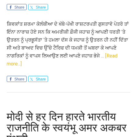
Share
Share
ਸ਼ਿਵਕਾਂਤ ਸ਼ਰਮਾ ਕੋਲੰਬੀਆ ਦੇ ਖੱਬੇ-ਪੱਖੀ ਰਾਸ਼ਟਰਪਤੀ ਗੁਸਤਾਵੋ ਪੇਤਰੋ ਤਾਂ
ਇੰਨਾ ਨਾਰਾਜ਼ ਹੋਏ ਸਨ ਕਿ ਅਮਰੀਕੀ ਫ਼ੌਜੀ ਜਹਾਜ਼ ਨੂੰ ਆਪਣੀ ਧਰਤੀ ’ਤੇ
ਉਤਰਨ ਨੂੰ ਪ੍ਰਭੂਸੱਤਾ ’ਤੇ ਹਮਲਾ ਦੱਸ ਕੇ ਜਹਾਜ਼ ਨੂੰ ਉਤਰਨ ਹੀ ਨਹੀਂ ਦਿੱਤਾ
ਸੀ ਅਤੇ ਬਾਅਦ ਵਿਚ ਉੱਚੇ ਟੈਰਿਫ ਦੀ ਧਮਕੀ ਤੋਂ ਘਬਰਾ ਕੇ ਆਪਣੇ
ਨਾਗਰਿਕਾਂ ਨੂੰ ਵਾਪਸ ਲਿਆਉਣ ਲਈ ਆਪਣੇ ਜਹਾਜ਼ ਭੇਜੇ …
[Read
about
more...]
ਆਪਸੀ
ਹਿੱਤਾਂ
Share
Share
ਦੀ
ਰਾਖੀ
ਨਾਲ
ਹੀ
मोदी से हर दिन हारते भारतीय
ਬਣੇਗੀ
राजनीति के स्वयंभू अमर अकबर
ਗੱਲ