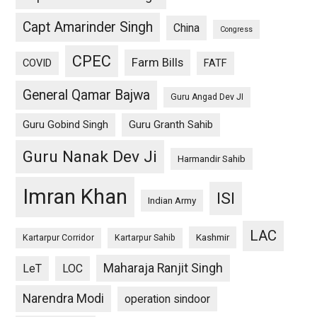
Capt Amarinder Singh
China
Congress
CPEC
Farm Bills
COVID
FATF
General Qamar Bajwa
Guru Angad Dev JI
Guru Gobind Singh
Guru Granth Sahib
Guru Nanak Dev Ji
Harmandir Sahib
Imran Khan
ISI
Indian Army
LAC
Kashmir
Kartarpur Corridor
Kartarpur Sahib
Maharaja Ranjit Singh
LeT
LOC
Narendra Modi
operation sindoor