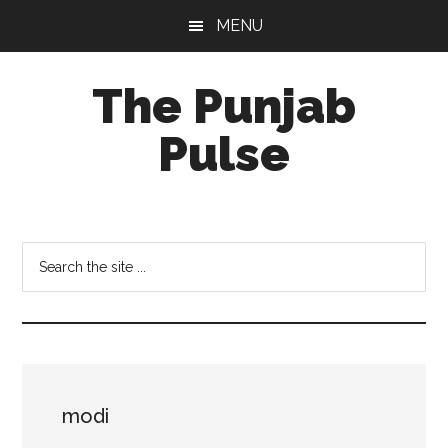
Skip
Skip
Skip
MENU
to
to
to
main
primary
footer
The Punjab
content
sidebar
Pulse
Centre
for
Socio-
Search
Cultural
the
Studies
site
...
modi