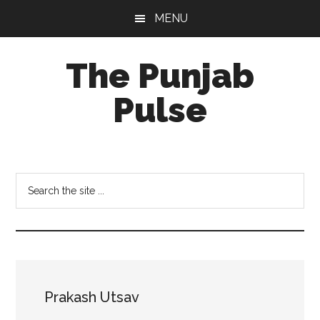
Skip
Skip
Skip
MENU
to
to
to
main
primary
footer
The Punjab
content
sidebar
Pulse
Centre
for
Socio-
Search
Cultural
the
Studies
site
...
Prakash Utsav