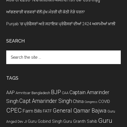
ਆਂਗਣਵਾੜੀ ਵਰਕਰਾਂ ਵੱਲੋਂ ਮੁੱਖ ਮੰਤਰੀ ਦੀ ਕੋਠੀ ਨੇੜੇ ਧਰਨਾ
Punjab ’ਚ ਪ੍ਰੋਫੈਸਰਾਂ ਅਤੇ ਸਹਾਇਕ ਪ੍ਰੋਫੈਸਰਾਂ ਦੀਆਂ 2424 ਅਸਾਮੀਆਂ ਖ਼ਾਲੀ
SEARCH
Search
the
site
...
TAGS
BJP
Captain Amarinder
AAP
Amritsar
Bangladesh
CAA
Capt Amarinder Singh
Singh
China
COVID
Congress
CPEC
General Qamar Bajwa
Farm Bills
FATF
Guru
Guru
Guru Gobind Singh
Guru Granth Sahib
Angad Dev JI