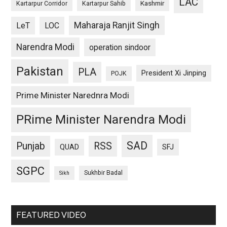
LAC
Kashmir
Kartarpur Corridor
Kartarpur Sahib
Maharaja Ranjit Singh
LeT
LOC
Narendra Modi
operation sindoor
Pakistan
PLA
President Xi Jinping
POJK
Prime Minister Narednra Modi
PRime Minister Narendra Modi
SAD
Punjab
RSS
QUAD
SFJ
SGPC
Sukhbir Badal
Sikh
FEATURED VIDEO