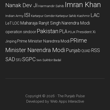
Imran Khan
Nanak Dev Ji
Harmandir Sahib
ISI
LAC
Indian Army
Kashmir
Kartarpur Corridor
Kartarpur Sahib
Maharaja Ranjit Singh
Narendra Modi
LeT
LOC
Pakistan
PLA
operation sindoor
President Xi
POJK
PRime
Prime Minister Narednra Modi
Jinping
Minister Narendra Modi
Punjab
RSS
QUAD
SAD
SGPC
SFJ
Sukhbir Badal
Sikh
Copyright © 2026 · The Punjab Pulse
Developed by
Web Apps Interactive