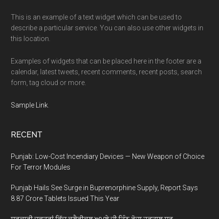
This is an example of a text widget which can be used to
describe a particular service. You can also use other widgets in
this location.
Examples of widgets that can be placed here in the footer are a
calendar, latest tweets, recent comments, recent posts, search
form, tag cloud or more.
Sample Link
.
RECENT
Punjab: Low-Cost Incendiary Devices — New Weapon of Choice
For Terror Modules
Punjab Hails See Surge in Buprenorphine Supply, Report Says
8.87 Crore Tablets Issued This Year
ਸਰਕਾਰੀ ਦਫ਼ਤਰਾਂ ਵਿੱਚ ਕਲੈਰੀਕਲ ਅਮਲੇ ਦੀ ਤਿੰਨ ਰੋਜ਼ਾ ਹੜਤਾਲ ਸ਼ੁਰੂ