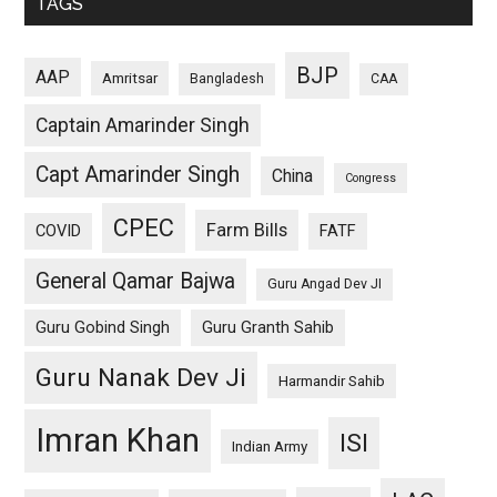
TAGS
BJP
AAP
Amritsar
Bangladesh
CAA
Captain Amarinder Singh
Capt Amarinder Singh
China
Congress
CPEC
Farm Bills
COVID
FATF
General Qamar Bajwa
Guru Angad Dev JI
Guru Gobind Singh
Guru Granth Sahib
Guru Nanak Dev Ji
Harmandir Sahib
Imran Khan
ISI
Indian Army