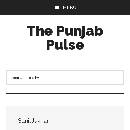
Skip
Skip
Skip
MENU
to
to
to
main
primary
footer
The Punjab
content
sidebar
Pulse
Centre
for
Socio-
Search
Cultural
the
Studies
site
...
Sunil Jakhar