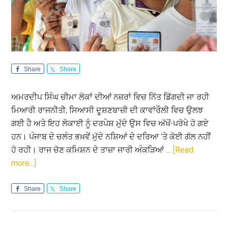
Share
Share
ਅਮਰਦੀਪ ਸਿੰਘ ਚੀਮਾ ਲੋਕਾਂ ਦੀਆਂ ਨਜ਼ਰਾਂ ਵਿਚ ਨਿੱਤ ਡਿੱਗਦੀ ਜਾ ਰਹੀ
ਮਿਆਰੀ ਰਾਜਨੀਤੀ, ਸਿਆਸੀ ਦੂਸ਼ਣਬਾਜ਼ੀ ਦੀ ਕਾਵਾਂਰੌਲੀ ਵਿਚ ਉਲਝ
ਗਈ ਹੈ ਅਤੇ ਇਹ ਲੋਕਾਈ ਨੂੰ ਦਰਪੇਸ਼ ਮੁੱਦੇ ਉਸ ਵਿਚ ਅੱਖੋਂ-ਪਰੋਖੇ ਹੋ ਗਏ
ਹਨ। ਪੰਜਾਬ ਦੇ ਚਲੰਤ ਭਖ਼ਵੇਂ ਮੁੱਦੇ ਨਸ਼ਿਆਂ ਦੇ ਦਰਿਆ ’ਤੇ ਕੋਈ ਗੱਲ ਨਹੀਂ
ਹੋ ਰਹੀ। ਰਾਜ ਚੋਣ ਕਮਿਸ਼ਨ ਦੇ ਤਾਜ਼ਾ ਜਾਰੀ ਅੰਕੜਿਆਂ …
[Read
about
more...]
ਚੋਣਾਂ
’ਚ
Share
Share
ਗ਼ਾਇਬ
ਨੇ