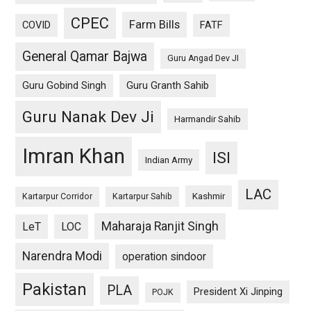
CPEC
Farm Bills
COVID
FATF
General Qamar Bajwa
Guru Angad Dev JI
Guru Gobind Singh
Guru Granth Sahib
Guru Nanak Dev Ji
Harmandir Sahib
Imran Khan
ISI
Indian Army
LAC
Kashmir
Kartarpur Corridor
Kartarpur Sahib
Maharaja Ranjit Singh
LeT
LOC
Narendra Modi
operation sindoor
Pakistan
PLA
President Xi Jinping
POJK