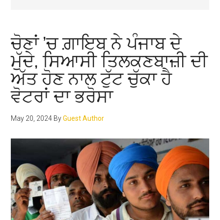
ਚੋਣਾਂ ’ਚ ਗ਼ਾਇਬ ਨੇ ਪੰਜਾਬ ਦੇ
ਮੁੱਦੇ, ਸਿਆਸੀ ਤਿਲਕਣਬਾਜ਼ੀ ਦੀ
ਅੱਤ ਹੋਣ ਨਾਲ ਟੁੱਟ ਚੁੱਕਾ ਹੈ
ਵੋਟਰਾਂ ਦਾ ਭਰੋਸਾ
May 20, 2024
By
Guest Author