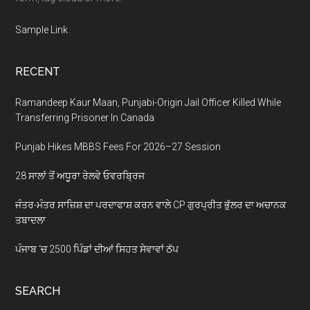
Sample Link
.
RECENT
Ramandeep Kaur Maan, Punjabi-Origin Jail Officer Killed While
Transferring Prisoner In Canada
Punjab Hikes MBBS Fees For 2026–27 Session
28 ਸਾਲਾਂ ਤੋਂ ਅਧੂਰਾ ਰੇਲਵੇ ਓਵਰਬ੍ਰਿਜ
ਜੰਤਰ-ਮੰਤਰ ਸਾਜ਼ਿਸ਼ ਦਾ ਪਰਦਾਫਾਸ਼ ਕਰਨ ਵਾਲੇ CP ਗੁਰਪ੍ਰੀਤ ਭੁੱਲਰ ਦਾ ਅਚਾਨਕ
ਤਬਾਦਲਾ
ਪੰਜਾਬ ‘ਚ 2500 ਪਿੰਡਾਂ ਦੀਆਂ ਸਿਹਤ ਸੇਵਾਵਾਂ ਠੱਪ
SEARCH