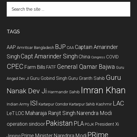
Search
the
site
...
TAGS
BJP
Captain Amarinder
AAP
Amritsar
Bangladesh
CAA
Capt Amarinder Singh
Singh
China
COVID
Congress
CPEC
General Qamar Bajwa
Farm Bills
FATF
Guru
Guru
Guru Gobind Singh
Guru Granth Sahib
Angad Dev JI
Imran Khan
Nanak Dev Ji
Harmandir Sahib
ISI
LAC
Indian Army
Kashmir
Kartarpur Corridor
Kartarpur Sahib
Maharaja Ranjit Singh
Narendra Modi
LeT
LOC
Pakistan
PLA
operation sindoor
President Xi
POJK
PRime
Prime Minister Narednra Modi
Jinping