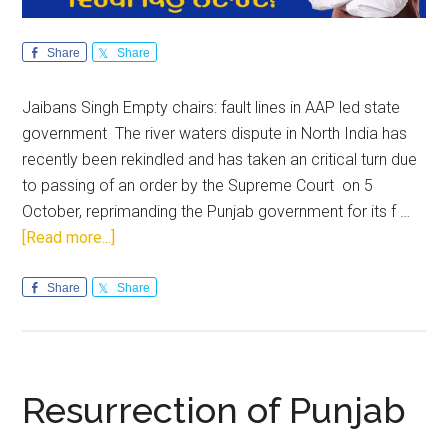
Share
Share
Jaibans Singh Empty chairs: fault lines in AAP led state
government The river waters dispute in North India has
recently been rekindled and has taken an critical turn due
to passing of an order by the Supreme Court on 5
October, reprimanding the Punjab government for its f …
about
[Read more...]
Punjab:
SYL
Share
Share
debate
exposes
fault-
lines
Resurrection of Punjab
in
AAP