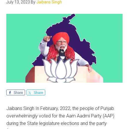
July 13, 2023
By
Jaibans Singh
led
state
government
Share
Share
Jaibans Singh In February, 2022, the people of Punjab
overwhelmingly voted for the Aam Aadmi Party (AAP)
during the State legislature elections and the party