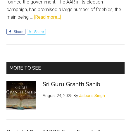
formed the government. The AAP, in its election
campaign, had promised a large number of freebies, the
about
main being …
[Read more...]
Resurrection
of
Share
Share
Punjab
Primary
MORE TO SEE
Sidebar
Sri Guru Granth Sahib
August 24, 2025
By
Jaibans Singh