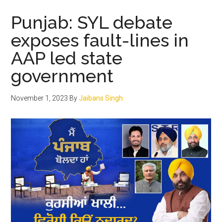
ਪੰਜਾਬ
ਦੇ
Punjab: SYL debate
ਮੁੱਦੇ,
exposes fault-lines in
ਸਿਆਸੀ
AAP led state
ਤਿਲਕਣਬਾਜ਼ੀ
ਦੀ
government
ਅੱਤ
ਹੋਣ
November 1, 2023
By
Jaibans Singh
ਨਾਲ
ਟੁੱਟ
ਚੁੱਕਾ
ਹੈ
ਵੋਟਰਾਂ
ਦਾ
ਭਰੋਸਾ