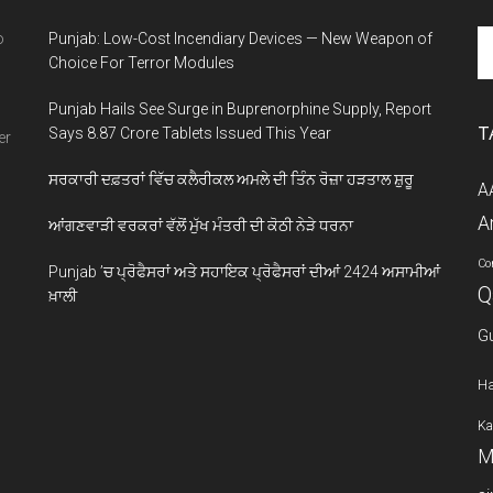
Se
o
Punjab: Low-Cost Incendiary Devices — New Weapon of
th
Choice For Terror Modules
si
Punjab Hails See Surge in Buprenorphine Supply, Report
...
T
Says 8.87 Crore Tablets Issued This Year
er
ਸਰਕਾਰੀ ਦਫ਼ਤਰਾਂ ਵਿੱਚ ਕਲੈਰੀਕਲ ਅਮਲੇ ਦੀ ਤਿੰਨ ਰੋਜ਼ਾ ਹੜਤਾਲ ਸ਼ੁਰੂ
A
A
ਆਂਗਣਵਾੜੀ ਵਰਕਰਾਂ ਵੱਲੋਂ ਮੁੱਖ ਮੰਤਰੀ ਦੀ ਕੋਠੀ ਨੇੜੇ ਧਰਨਾ
Co
Punjab ’ਚ ਪ੍ਰੋਫੈਸਰਾਂ ਅਤੇ ਸਹਾਇਕ ਪ੍ਰੋਫੈਸਰਾਂ ਦੀਆਂ 2424 ਅਸਾਮੀਆਂ
Q
ਖ਼ਾਲੀ
G
Ha
Ka
M