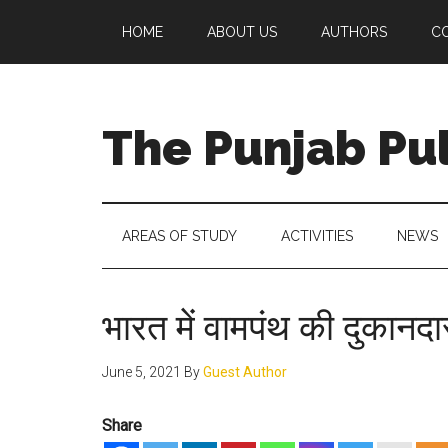
Skip
Skip
Skip
Skip
HOME
ABOUT US
AUTHORS
C
to
to
to
to
main
secondary
primary
footer
content
menu
sidebar
The Punjab Pu
Centre
for
Socio-
AREAS OF STUDY
ACTIVITIES
NEWS
Cultural
Studies
भारत में वामपंथ की दुकानदा
June 5, 2021
By
Guest Author
Share