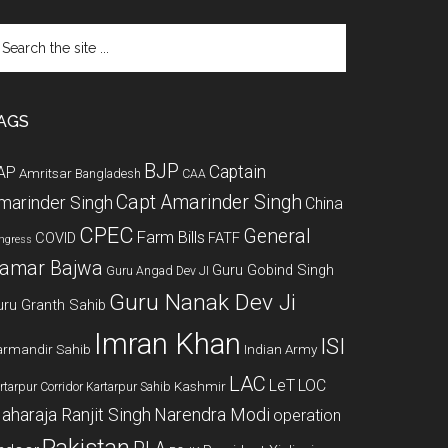
arch
e
te
AGS
BJP
Captain
AP
Amritsar
Bangladesh
CAA
Capt Amarinder Singh
marinder Singh
China
CPEC
General
Farm Bills
COVID
FATF
ngress
amar Bajwa
Guru Gobind Singh
Guru Angad Dev JI
Guru Nanak Dev Ji
uru Granth Sahib
Imran Khan
ISI
rmandir Sahib
Indian Army
LAC
LeT
LOC
Kashmir
rtarpur Corridor
Kartarpur Sahib
aharaja Ranjit Singh
Narendra Modi
operation
Pakistan