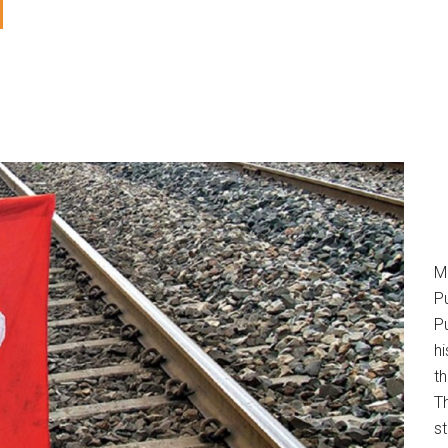
M
P
Pu
h
t
T
s