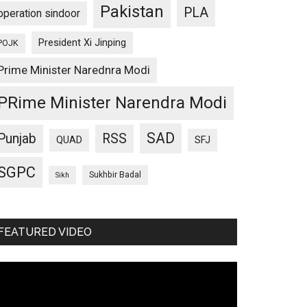
Pakistan
PLA
operation sindoor
President Xi Jinping
POJK
Prime Minister Narednra Modi
PRime Minister Narendra Modi
SAD
Punjab
RSS
QUAD
SFJ
SGPC
Sukhbir Badal
Sikh
FEATURED VIDEO