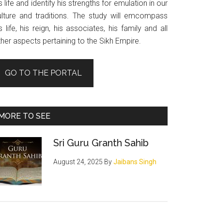
s life and identify his strengths for emulation in our
ulture and traditions. The study will emcompass
s life, his reign, his associates, his family and all
her aspects pertaining to the Sikh Empire.
GO TO THE PORTAL
MORE TO SEE
Sri Guru Granth Sahib
August 24, 2025
By
Jaibans Singh