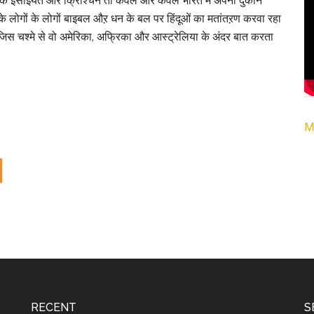
क्योंकि ईसाईयत और क्रिश्चिन तो केवल और केवल भारत में अपनी दुकानें
े लोगों के लोगों बाइबल औऱ धन के बल पर हिंदूओं का मतांतऱण करवा रहा
े जिस चश्मे से वो अमेरिका, अफ्रिका और आस्ट्रेलिया के अंदर बात करता
M
RECENT
S