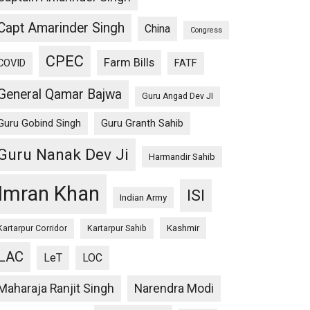
Capt Amarinder Singh
China
Congress
CPEC
Farm Bills
COVID
FATF
General Qamar Bajwa
Guru Angad Dev JI
Guru Gobind Singh
Guru Granth Sahib
Guru Nanak Dev Ji
Harmandir Sahib
Imran Khan
ISI
Indian Army
Kashmir
Kartarpur Corridor
Kartarpur Sahib
LAC
LeT
LOC
Maharaja Ranjit Singh
Narendra Modi