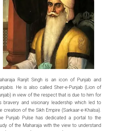
aharaja Ranjit Singh is an icon of Punjab and
unjabis. He is also called Sher-e-Punjab (Lion of
njab) in view of the respect that is due to him for
is bravery and visionary leadership which led to
he creation of the Sikh Empire (Sarkaar-e-Khalsa).
he Punjab Pulse has dedicated a portal to the
tudy of the Maharaja with the view to understand