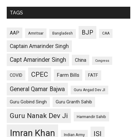
TAGS
BJP
AAP
Amritsar
Bangladesh
CAA
Captain Amarinder Singh
Capt Amarinder Singh
China
Congress
CPEC
Farm Bills
COVID
FATF
General Qamar Bajwa
Guru Angad Dev JI
Guru Gobind Singh
Guru Granth Sahib
Guru Nanak Dev Ji
Harmandir Sahib
Imran Khan
ISI
Indian Army