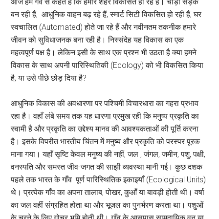
आज हम गर्व से कहते हैं कि हमारे शहर विकसित हो रहे हैं। चौड़ी सड़कें
बन रही हैं, आधुनिक वाहन बढ़ रहे हैं, स्मार्ट सिटी विकसित हो रही हैं, घर
स्वचालित (Automated) होते जा रहे हैं और नवीनतम तकनीक हमारे
जीवन को सुविधाजनक बना रही है। निस्संदेह यह विकास का एक
महत्वपूर्ण पक्ष है। लेकिन इसी के साथ एक प्रश्न भी उठता है क्या हमने
विकास के साथ अपनी पारिस्थितिकी (Ecology) को भी विकसित किया
है, या उसे पीछे छोड़ दिया है?
आधुनिक विकास की अवधारणा पर पश्चिमी विचारधारा का गहरा प्रभाव
रहा है। वहाँ लंबे समय तक यह धारणा प्रमुख रही कि मनुष्य प्रकृति का
स्वामी है और प्रकृति का उद्देश्य मानव की आवश्यकताओं की पूर्ति करना
है। इसके विपरीत भारतीय चिंतन में मनुष्य और प्रकृति को परस्पर पूरक
माना गया। यहाँ सृष्टि केवल मनुष्य की नहीं, जल , जंगल, जमीन, पशु, पक्षी,
वनस्पति और समस्त जीव-जगत की साझी व्यवस्था मानी गई। कुछ दशक
पहले तक भारत के गाँव पूर्ण पारिस्थितिक इकाइयाँ (Ecological Units)
थे। प्रत्येक गाँव का अपना तालाब, पोखर, कुआँ या बावड़ी होती थी। वर्षा
का जल वहीं संग्रहित होता था और भूजल का पुनर्भरण करता था। पशुओं
के चरने के लिए गोचर भूमि होती थी। गाँव के आसपास सामुदायिक वन या