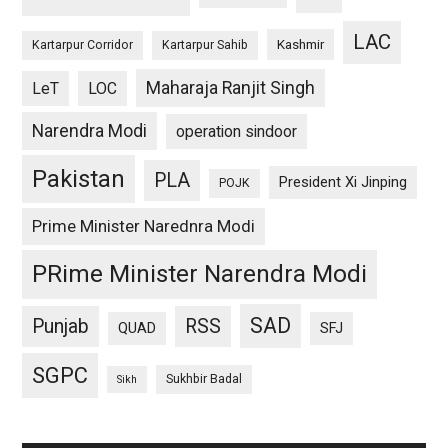
LAC
Kashmir
Kartarpur Corridor
Kartarpur Sahib
Maharaja Ranjit Singh
LeT
LOC
Narendra Modi
operation sindoor
Pakistan
PLA
President Xi Jinping
POJK
Prime Minister Narednra Modi
PRime Minister Narendra Modi
SAD
Punjab
RSS
QUAD
SFJ
SGPC
Sukhbir Badal
Sikh