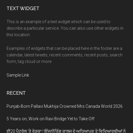
Footer
TEXT WIDGET
This is an example of a text widget which can be used to
describe a particular service. You can also use other widgets in
this location.
Examples of widgets that can be placed here in the footer are a
calendar, latest tweets, recent comments, recent posts, search
form, tag cloud or more.
Sample Link
.
RECENT
Punjab-Born Pallavi Mukhija Crowned Mrs Canada World 2026
5 Years on, Work on Ravi Bridge Yet to Take Off
ਈ20 ਪੈਟਰੋਲ ‘ਤੇ ਰੇੜਕਾ ! ਇੰਜਨੀਰਿੰਗ ਕਾਲਜ ਦੇ ਅਧਿਆਪਕ ਤੇ ਵਿਦਿਆਰਥੀਆਂ ਨੇ