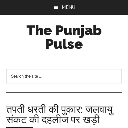
Skip
Skip
Skip
MENU
to
to
to
main
primary
footer
The Punjab
content
sidebar
Pulse
Centre
for
Socio-
Search
Cultural
the
Studies
site
...
तपती धरती की पुकार: जलवायु
संकट की दहलीज पर खड़ी