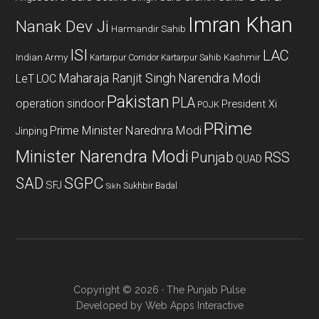
Imran Khan
Nanak Dev Ji
Harmandir Sahib
ISI
LAC
Indian Army
Kashmir
Kartarpur Corridor
Kartarpur Sahib
Maharaja Ranjit Singh
Narendra Modi
LeT
LOC
Pakistan
PLA
operation sindoor
President Xi
POJK
PRime
Prime Minister Narednra Modi
Jinping
Minister Narendra Modi
Punjab
RSS
QUAD
SAD
SGPC
SFJ
Sukhbir Badal
Sikh
Copyright © 2026 · The Punjab Pulse
Developed by
Web Apps Interactive