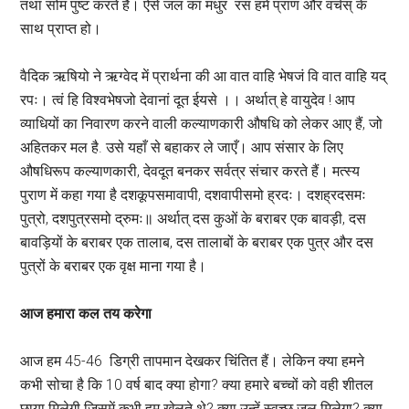
तथा सोम पुष्ट करते हैं। ऐसे जल का मधुर रस हमे प्राण और वर्चस् के
साथ प्राप्त हो।
वैदिक ऋषियो ने ऋग्वेद में प्रार्थना की आ वात वाहि भेषजं वि वात वाहि यद्
रपः। त्वं हि विश्वभेषजो देवानां दूत ईयसे ।। अर्थात् हे वायुदेव ! आप
व्याधियों का निवारण करने वाली कल्याणकारी औषधि को लेकर आए हैं, जो
अहितकर मल है. उसे यहाँ से बहाकर ले जाएँ। आप संसार के लिए
औषधिरूप कल्याणकारी, देवदूत बनकर सर्वत्र संचार करते हैं। मत्स्य
पुराण में कहा गया है दशकूपसमावापी, दशवापीसमो ह्रदः। दशह्रदसमः
पुत्रो, दशपुत्रसमो द्रुमः॥ अर्थात् दस कुओं के बराबर एक बावड़ी, दस
बावड़ियों के बराबर एक तालाब, दस तालाबों के बराबर एक पुत्र और दस
पुत्रों के बराबर एक वृक्ष माना गया है।
आज हमारा कल तय करेगा
आज हम 45-46 डिग्री तापमान देखकर चिंतित हैं। लेकिन क्या हमने
कभी सोचा है कि 10 वर्ष बाद क्या होगा? क्या हमारे बच्चों को वही शीतल
छाया मिलेगी जिसमें कभी हम खेलते थे? क्या उन्हें स्वच्छ जल मिलेगा? क्या