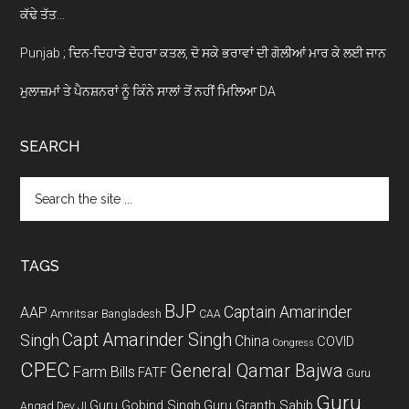
ਕੱਢੇ ਤੱਤ…
Punjab ; ਦਿਨ-ਦਿਹਾੜੇ ਦੋਹਰਾ ਕਤਲ, ਦੋ ਸਕੇ ਭਰਾਵਾਂ ਦੀ ਗੋਲੀਆਂ ਮਾਰ ਕੇ ਲਈ ਜਾਨ
ਮੁਲਾਜ਼ਮਾਂ ਤੇ ਪੈਨਸ਼ਨਰਾਂ ਨੂੰ ਕਿੰਨੇ ਸਾਲਾਂ ਤੋਂ ਨਹੀਂ ਮਿਲਿਆ DA
SEARCH
Search
the
site
...
TAGS
BJP
Captain Amarinder
AAP
Amritsar
Bangladesh
CAA
Capt Amarinder Singh
Singh
China
COVID
Congress
CPEC
General Qamar Bajwa
Farm Bills
FATF
Guru
Guru
Guru Gobind Singh
Guru Granth Sahib
Angad Dev JI